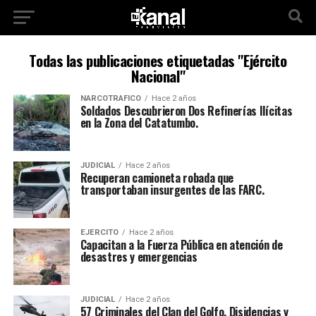
Todas las publicaciones etiquetadas "Ejército
Nacional"
NARCOTRAFICO
Hace 2 años
Soldados Descubrieron Dos Refinerías Ilícitas
en la Zona del Catatumbo.
JUDICIAL
Hace 2 años
Recuperan camioneta robada que
transportaban insurgentes de las FARC.
EJERCITO
Hace 2 años
Capacitan a la Fuerza Pública en atención de
desastres y emergencias
JUDICIAL
Hace 2 años
57 Criminales del Clan del Golfo, Disidencias y