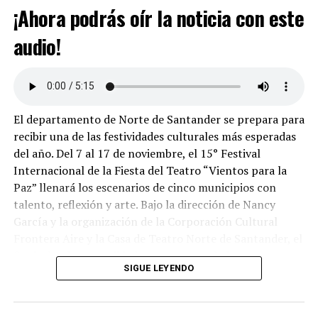
¡Ahora podrás oír la noticia con este
audio!
El departamento de Norte de Santander se prepara para
recibir una de las festividades culturales más esperadas
del año. Del 7 al 17 de noviembre, el 15° Festival
Internacional de la Fiesta del Teatro “Vientos para la
Paz” llenará los escenarios de cinco municipios con
talento, reflexión y arte. Bajo la dirección de Nancy
García y la organización de la Corporación Cultural
Frontera Aire y la Casa de Teatro Norte de Santander, el
festival se ha consolidado como un verdadero
SIGUE LEYENDO
patrimonio cultural de la región.
Este evento contará con la participación de artistas