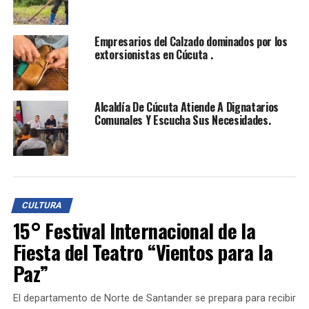
TEMAS RELACIONADOS:
ALCALDÍA DE LOS PATIOS
Empresarios del Calzado dominados por los
ARTE ESCÉNICO
CLOWN
CULTURA
extorsionistas en Cúcuta .
EVENTOS CULTURALES
GOBERNACIÓN DE NORTE DE SANTANDER
NARRACIÓN ORAL
NORTE DE SANTANDER
PAZ Y CONVIVENCIA
PROMOCIÓN DE LA PAZ
SOMBRAS Y SILENCIO
TEATRO
TÍTERES
VEREDAS
VI FESTIVAL DE ARTES ESCÉNICAS
Alcaldía De Cúcuta Atiende A Dignatarios
ZONAS RURALES
Comunales Y Escucha Sus Necesidades.
NO TE PIERDAS
15° Festival Internacional de la Fiesta del Teatro
“Vientos para la Paz”
CULTURA
15° Festival Internacional de la
Fiesta del Teatro “Vientos para la
Paz”
El departamento de Norte de Santander se prepara para recibir