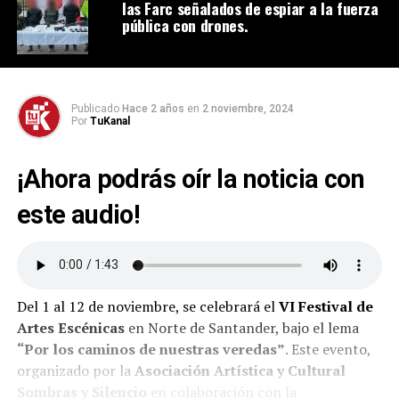
las Farc señalados de espiar a la fuerza
pública con drones.
Publicado
Hace 2 años
en
2 noviembre, 2024
Por
TuKanal
¡Ahora podrás oír la noticia con
este audio!
Del 1 al 12 de noviembre, se celebrará el
VI Festival de
Artes Escénicas
en Norte de Santander, bajo el lema
“Por los caminos de nuestras veredas”
. Este evento,
organizado por la
Asociación Artística y Cultural
Sombras y Silencio
en colaboración con la