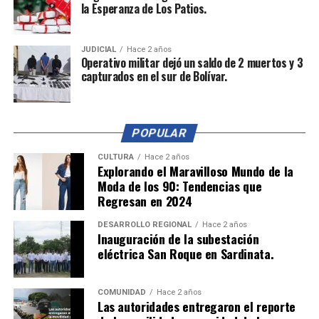
la Esperanza de Los Patios.
COSMOLOGÍA
GALAXIA CEERS 1019
TELESCOPIO ESPACIAL JAMES WEBB
UNIVERSO TEMPRANO
HASTA LA PRÓXIMA
JUDICIAL
Hace 2 años
Operativo militar dejó un saldo de 2 muertos y 3
El Futuro Inmersivo: Realidad Virtual y Aumentada
capturados en el sur de Bolívar.
Transformando Sectores Clave
NO TE PIERDAS
MinTIC y Google anuncian 10.000 becas para habilidades
digitales en Colombia
POPULAR
CULTURA
Hace 2 años
Explorando el Maravilloso Mundo de la
Moda de los 90: Tendencias que
Regresan en 2024
DESARROLLO REGIONAL
Hace 2 años
Inauguración de la subestación
eléctrica San Roque en Sardinata.
COMUNIDAD
Hace 2 años
Las autoridades entregaron el reporte