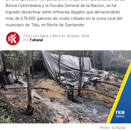
Tropas del Ejército Nacional ubicaron laboratorio de
Aérea Colombiana y la Fiscalía General de la Nación, se ha
cocaína.
logrado desactivar siete refinerías ilegales que almacenaban
más de 670,000 galones de crudo robado en la zona rural del
municipio de Tibú, en Norte de Santander.
Publicado
Hace 2 años
en
26 junio, 2024
Por
TuKanal
Photo: Tu Kanal