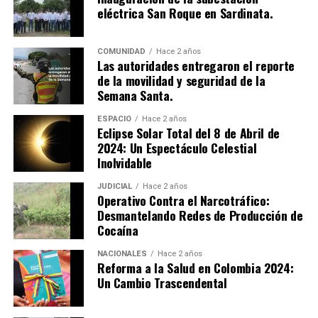
eléctrica San Roque en Sardinata.
kg de clorhidrato de cocaína listos para su distribución.
Además, en los laboratorios había más de 59 galones de
coca en solución, 69 galones de acetato y 50 kg de soda
COMUNIDAD
Hace 2 años
Las autoridades entregaron el reporte
cáustica, junto con abundantes equipos y maquinaria
de la movilidad y seguridad de la
para la producción de cocaína.
Semana Santa.
Judicialización y Desmantelamiento
ESPACIO
Hace 2 años
Eclipse Solar Total del 8 de Abril de
Todo el material incautado fue puesto a disposición de
2024: Un Espectáculo Celestial
las autoridades competentes para la respectiva
Inolvidable
judicialización. Este operativo representa un paso
JUDICIAL
Hace 2 años
importante en la lucha contra el narcotráfico en la
Operativo Contra el Narcotráfico:
región, golpeando significativamente las operaciones de
Desmantelando Redes de Producción de
producción y distribución de drogas.
Cocaína
NACIONALES
Hace 2 años
Reforma a la Salud en Colombia 2024:
Un Cambio Trascendental