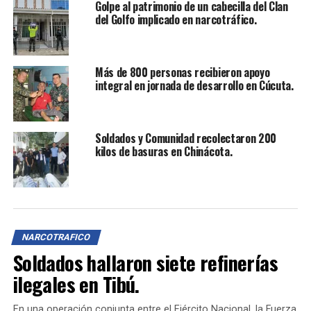
Golpe al patrimonio de un cabecilla del Clan
tardar cientos de años, y en algunos casos, el daño a las
del Golfo implicado en narcotráfico.
fuentes hídricas es irreparable. El Ejército Nacional
reitera su compromiso de continuar realizando
operaciones contra los factores de inestabilidad que
Más de 800 personas recibieron apoyo
afectan a Norte de Santander.
integral en jornada de desarrollo en Cúcuta.
TEMAS RELACIONADOS:
COMBUSTIBLE ARTESANAL
EJÉRCITO NACIONAL
FACTORES DE INESTABILIDAD
FISCALÍA GENERAL DE LA NACIÓN
Soldados y Comunidad recolectaron 200
FUENTES HÍDRICAS
GRUPOS ARMADOS ILEGALES
HURTO DE CRUDO
kilos de basuras en Chinácota.
IMPACTO AMBIENTAL
NORTE DE SANTANDER
OLEODUCTO CAÑO LIMÓN-COVEÑAS
OPERACIONES MILITARES
PATEGRILLO
PISCINAS ARTESANALES
PLAN DE CAMPAÑA AYACUCHO
PRODUCCIÓN DE COCAÍNA
RECUPERACIÓN DE ECOSISTEMAS
REFINERÍAS ILEGALES
SUBREGIÓN DEL CATATUMBO
TIBÚ
VÁLVULAS ILÍCITAS
NARCOTRAFICO
Soldados hallaron siete refinerías
HASTA LA PRÓXIMA
Soldados hallaron un laboratorio de cocaína en zona
ilegales en Tibú.
rural de Arboledas.
NO TE PIERDAS
En una operación conjunta entre el Ejército Nacional, la Fuerza