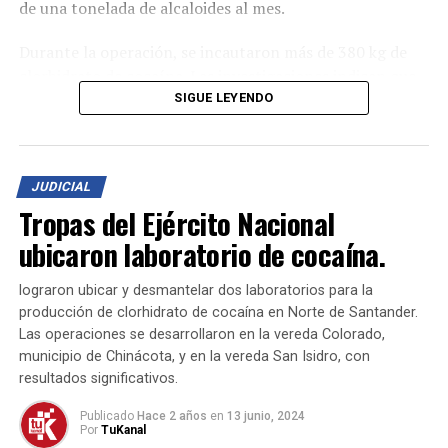
de una tonelada de alcaloides al mes.
Durante la operación, se incautaron más de 380 kg de
clorhidrato de cocaína. Las investigaciones indican que
el grupo armado organizado ELN, que tiene injerencia
SIGUE LEYENDO
en esta zona, sería el propietario del complejo. Las
estructuras del lugar estaban diseñadas
específicamente para el proceso de elaboración de la
JUDICIAL
droga, y una de las construcciones servía como lugar de
Tropas del Ejército Nacional
descanso para las personas involucradas en este delito.
ubicaron laboratorio de cocaína.
El Ejército Nacional, en coordinación con las
autoridades, continúa trabajando para contrarrestar los
lograron ubicar y desmantelar dos laboratorios para la
factores de inestabilidad en el departamento de Norte
producción de clorhidrato de cocaína en Norte de Santander.
de Santander. Este operativo es una muestra del
Las operaciones se desarrollaron en la vereda Colorado,
municipio de Chinácota, y en la vereda San Isidro, con
compromiso de las fuerzas del orden para combatir las
resultados significativos.
actividades ilegales que financian a los grupos armados y
generan violencia en la región.
Publicado
Hace 2 años
en
13 junio, 2024
Por
TuKanal