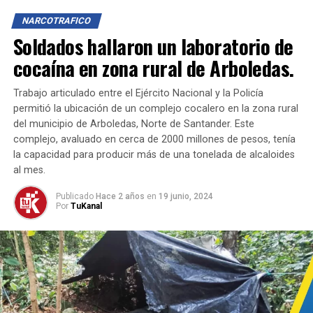
vinculadas al ELN, implicados en el hurto al oleoducto.
NARCOTRAFICO
Soldados hallaron un laboratorio de
El Ejército Nacional continúa con operaciones para
combatir estas bandas criminales y mitigar los impactos
cocaína en zona rural de Arboledas.
ambientales negativos, reafirmando su compromiso con
la estabilidad y la seguridad en la región.
Trabajo articulado entre el Ejército Nacional y la Policía
permitió la ubicación de un complejo cocalero en la zona rural
del municipio de Arboledas, Norte de Santander. Este
complejo, avaluado en cerca de 2000 millones de pesos, tenía
la capacidad para producir más de una tonelada de alcaloides
al mes.
Publicado
Hace 2 años
en
19 junio, 2024
Por
TuKanal