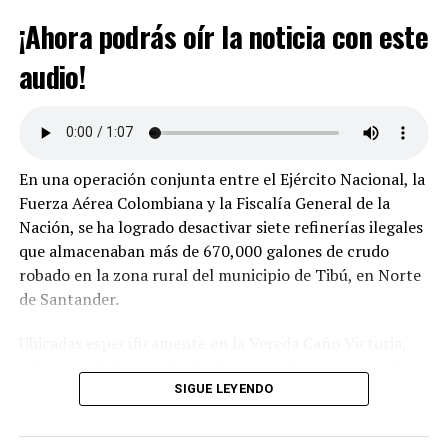
¡Ahora podrás oír la noticia con este
audio!
En una operación conjunta entre el Ejército Nacional, la
Fuerza Aérea Colombiana y la Fiscalía General de la
Nación, se ha logrado desactivar siete refinerías ilegales
que almacenaban más de 670,000 galones de crudo
robado en la zona rural del municipio de Tibú, en Norte
de Santander.
Ubicadas específicamente en la Vereda Caño Victoria,
estas instalaciones clandestinas no solo representaban
una grave afectación al suelo y a extensas áreas de
SIGUE LEYENDO
bosque, sino también a las principales fuentes hídricas
de la región. Se presume que estas actividades están