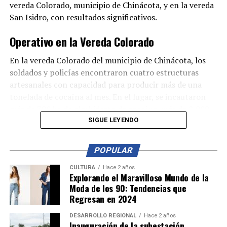
vereda Colorado, municipio de Chinácota, y en la vereda
San Isidro, con resultados significativos.
Operativo en la Vereda Colorado
En la vereda Colorado del municipio de Chinácota, los
soldados y policías encontraron cuatro estructuras
artesanales con capacidad para producir más de una
tonelada de cocaína al mes. En el lugar, se incautaron
más de 700 kg de clorhidrato de cocaína, más de 2,000
galones de insumos químicos líquidos y numerosos
SIGUE LEYENDO
elementos utilizados en la producción de drogas.
POPULAR
Operativo en la Vereda San Isidro
CULTURA
Hace 2 años
En otro operativo, los soldados e investigadores
Explorando el Maravilloso Mundo de la
Moda de los 90: Tendencias que
llegaron hasta la vereda San Isidro, donde se ubicaron
Regresan en 2024
dos estructuras rústicas utilizadas para procesar
cocaína. También encontraron dos depósitos de
DESARROLLO REGIONAL
Hace 2 años
Inauguración de la subestación
almacenamiento de estupefacientes, que contenían 17