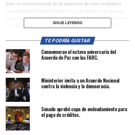
país es consecuencia de la ausencia de una verdadera
comunicación social. Para Petro, la violencia se genera
cuando el diálogo se interrumpe y el silencio predomina,
SIGUE LEYENDO
creando un entorno en el que la falta de intercambio
genuino de ideas alimenta los conflictos.
TE PODRÍA GUSTAR
Durante más de 75 años, Colombia ha vivido bajo una
Conmemoran el octavo aniversario del
cultura de violencia que, según Petro, refleja la ausencia
Acuerdo de Paz con las FARC.
de una comunicación auténtica entre los ciudadanos.
Este fenómeno ha sido agravado por la influencia de
medios masivos como RCN y Caracol, los cuales, a su
Mininterior invita a un Acuerdo Nacional
juicio, distorsionan la realidad y embrutecen a la
contra la violencia y la democracia.
población, silenciando las voces de los jóvenes y los
sectores críticos.
Senado aprobó cupo de endeudamiento para
Aunque existen medios que ejercen la libertad de prensa
el pago de créditos.
y opinión, Petro considera que muchos están dominados
por intereses económicos y políticos, lo que limita la
pluralidad de voces y refuerza la manipulación de la