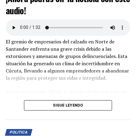
audio!
El gremio de empresarios del calzado en Norte de
Santander enfrenta una grave crisis debido a las
extorsiones y amenazas de grupos delincuenciales. Esta
situación ha generado un clima de incertidumbre en
Cúcuta, llevando a algunos emprendedores a abandonar
la región para proteger sus vidas e integridad.
En un comunicado oficial, el gremio reveló que, solo en
los últimos dos meses, cinco empresas han cerrado, lo
que ha dejado sin sustento a 250 empleos directos y más
SIGUE LEYENDO
de 500 indirectos. Además de la pérdida de trabajos, los
empresarios enfrentan millonarias pérdidas económicas
y el incumplimiento de pedidos, afectando
POLITICA
significativamente la distribución nacional de