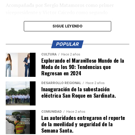
Acompañada por Sergio Matamoros como primer
vicepresidente y Víctor Caicedo como segundo
vicepresidente, Rodríguez asume este reto con el
compromiso de garantizar que las voces y necesidades
SIGUE LEYENDO
de todas las comunidades sean representadas.
POPULAR
El alcalde Jorge Acevedo resaltó la experiencia y
profundo conocimiento de la ciudad que tiene la nueva
CULTURA
Hace 2 años
Explorando el Maravilloso Mundo de la
presidenta, destacando su capacidad de trabajo y
Moda de los 90: Tendencias que
compromiso con la ciudadanía. Bajo este liderazgo, se
Regresan en 2024
espera que el Concejo de Cúcuta continúe siendo un
pilar fundamental en el control y desarrollo de
DESARROLLO REGIONAL
Hace 2 años
Inauguración de la subestación
importantes proyectos para la región.
eléctrica San Roque en Sardinata.
COMUNIDAD
Hace 2 años
Las autoridades entregaron el reporte
de la movilidad y seguridad de la
Semana Santa.