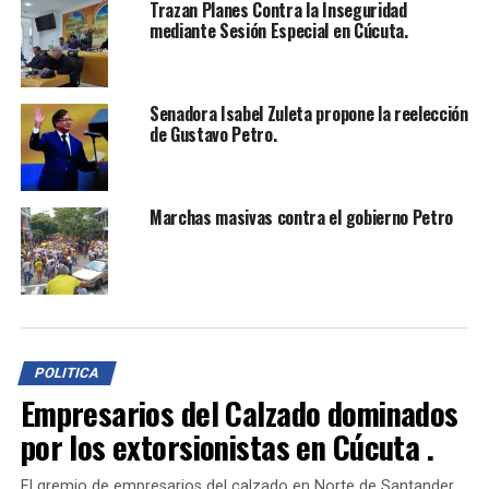
Trazan Planes Contra la Inseguridad
información. No obstante, surge una reflexión
mediante Sesión Especial en Cúcuta.
importante: si se descartan los medios tradicionales
como vehículos de la comunicación social, ¿es la visión
del presidente una verdad absoluta o simplemente otra
Senadora Isabel Zuleta propone la reelección
perspectiva en un entorno complejo?
de Gustavo Petro.
El debate sobre la comunicación social en Colombia
sigue abierto, ¿tú qué opinas?
Marchas masivas contra el gobierno Petro
TEMAS RELACIONADOS:
COMUNICACIÓN AUTÉNTICA
COMUNICACIÓN SOCIAL EN COLOMBIA
CONTROL MEDIÁTICO EN COLOMBIA
GUSTAVO PETRO
LIBERTAD DE EXPRESIÓN
LIBERTAD DE PRENSA
MANIPULACIÓN DE LOS MEDIOS
MEDIOS DE COMUNICACIÓN EN COLOMBIA
OPINIÓN PÚBLICA EN COLOMBIA
PLURALIDAD DE OPINIONES
POLITICA
RCN Y CARACOL
TEORÍA DE HABERMAS
Empresarios del Calzado dominados
VIOLENCIA EN COLOMBIA
VIOLENCIA Y COMUNICACIÓN
por los extorsionistas en Cúcuta .
HASTA LA PRÓXIMA
Marchas del 19 de septiembre: Apoyo a Gustavo Petro.
El gremio de empresarios del calzado en Norte de Santander