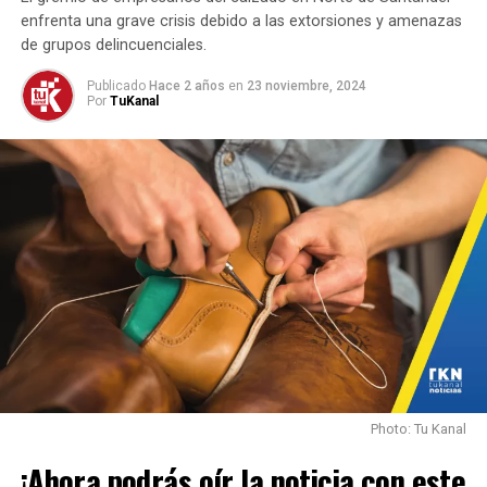
NO TE PIERDAS
enfrenta una grave crisis debido a las extorsiones y amenazas
Mininterior invita a un Acuerdo Nacional contra la
de grupos delincuenciales.
violencia y la democracia.
Publicado
Hace 2 años
en
23 noviembre, 2024
Por
TuKanal
Photo: Tu Kanal
¡Ahora podrás oír la noticia con este