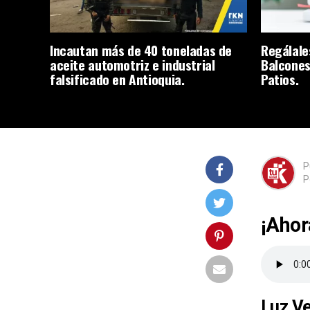
Incautan más de 40 toneladas de
Regálale
aceite automotriz e industrial
Balcones
falsificado en Antioquia.
Patios.
P
P
¡Ahor
Luz Ve