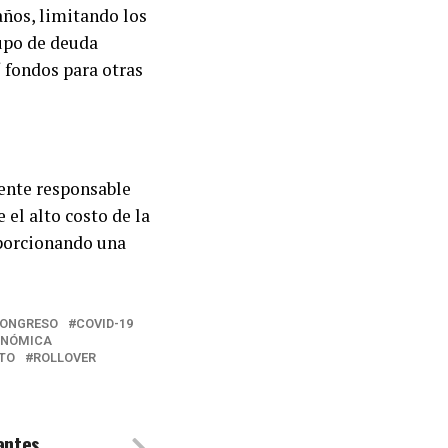
años, limitando los
cupo de deuda
í fondos para otras
ente responsable
 el alto costo de la
oporcionando una
ONGRESO
COVID-19
ONÓMICA
TO
ROLLOVER
antes