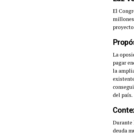
El Congr
millones
proyecto 
Propós
La oposi
pagar en
la amplia
existent
consegui
del país.
Conte
Durante 
deuda mu