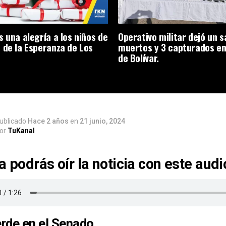
s una alegría a los niños de
Operativo militar dejó un s
 de la Esperanza de Los
muertos y 3 capturados en
de Bolívar.
ublicado
Hace 2 años
en
21 junio, 2024
or
TuKanal
a podrás oír la noticia con este audi
rde en el Senado