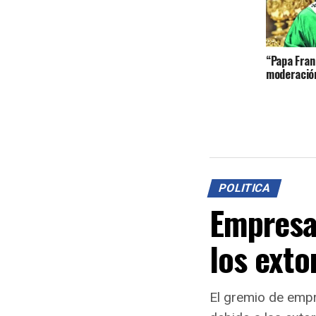
“Papa Franc
moderación
POLITICA
Empresa
los exto
El gremio de empr