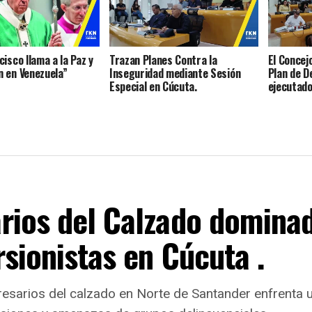
isco llama a la Paz y
Trazan Planes Contra la
El Concej
 en Venezuela”
Inseguridad mediante Sesión
Plan de D
Especial en Cúcuta.
ejecutad
rios del Calzado domina
rsionistas en Cúcuta .
esarios del calzado en Norte de Santander enfrenta u