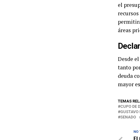
el presu
recursos
permitirá
áreas pri
Declar
Desde el
tanto por
deuda co
mayor es
TEMAS REL
CUPO DE 
GUSTAVO 
SENADO
NO 
El