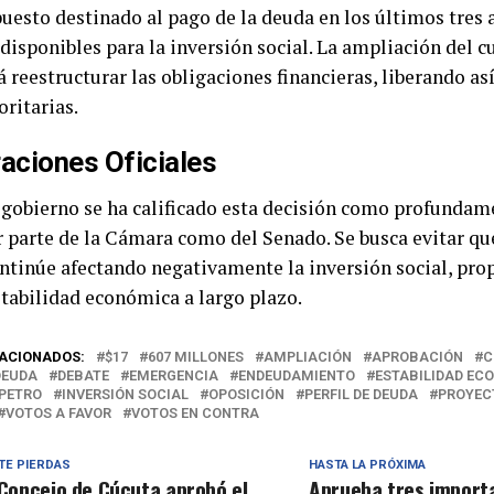
puesto destinado al pago de la deuda en los últimos tres 
 disponibles para la inversión social. La ampliación del 
 reestructurar las obligaciones financieras, liberando as
oritarias.
aciones Oficiales
 gobierno se ha calificado esta decisión como profundam
 parte de la Cámara como del Senado. Se busca evitar que
ntinúe afectando negativamente la inversión social, pr
tabilidad económica a largo plazo.
ACIONADOS:
$17
607 MILLONES
AMPLIACIÓN
APROBACIÓN
C
DEUDA
DEBATE
EMERGENCIA
ENDEUDAMIENTO
ESTABILIDAD EC
PETRO
INVERSIÓN SOCIAL
OPOSICIÓN
PERFIL DE DEUDA
PROYEC
VOTOS A FAVOR
VOTOS EN CONTRA
TE PIERDAS
HASTA LA PRÓXIMA
 Concejo de Cúcuta aprobó el
Aprueba tres import