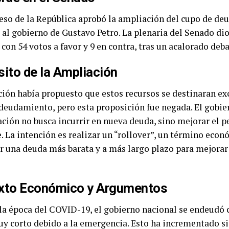
eso de la República aprobó la ampliación del cupo de deu
 al gobierno de Gustavo Petro. La plenaria del Senado dio
con 54 votos a favor y 9 en contra, tras un acalorado deba
ito de la Ampliación
ción había propuesto que estos recursos se destinaran e
deudamiento, pero esta proposición fue negada. El gobi
ción no busca incurrir en nueva deuda, sino mejorar el pe
e. La intención es realizar un “rollover”, un término eco
r una deuda más barata y a más largo plazo para mejorar e
xto Económico y Argumentos
la época del COVID-19, el gobierno nacional se endeudó c
y corto debido a la emergencia. Esto ha incrementado s