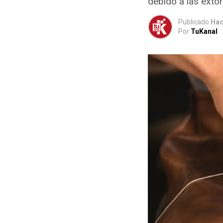
debido a las exto
Publicado
Hac
Por
TuKanal