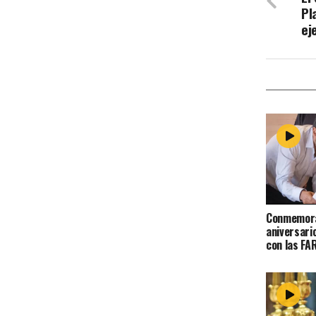
Pl
ej
Conmemora
aniversari
con las FA