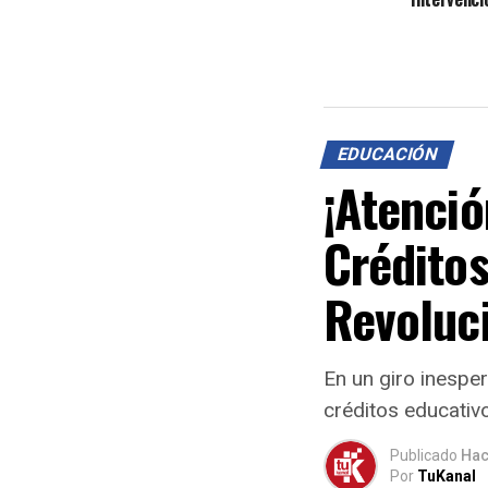
EDUCACIÓN
¡Atenció
Crédito
Revoluci
En un giro inespe
créditos educativo
Publicado
Hac
Por
TuKanal