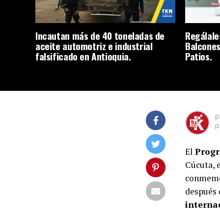
Incautan más de 40 toneladas de
Regálale
aceite automotriz e industrial
Balcones
falsificado en Antioquia.
Patios.
P
P
El
Progr
Cúcuta, 
conmemor
después 
interna