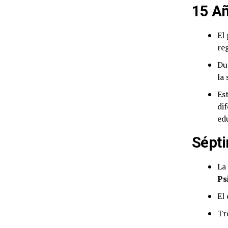
15 Añ
El
re
Du
la 
Es
di
edu
Sépti
La
Ps
El
Tr