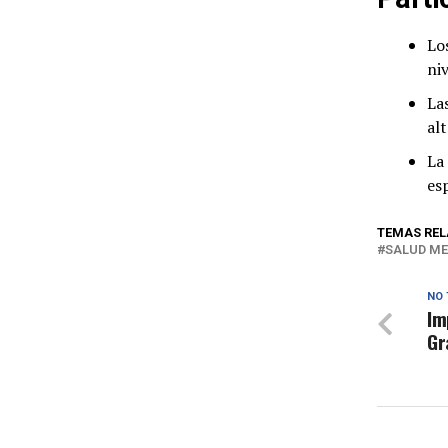
Lo
niv
La
al
La
es
TEMAS REL
SALUD M
NO 
Im
Gr