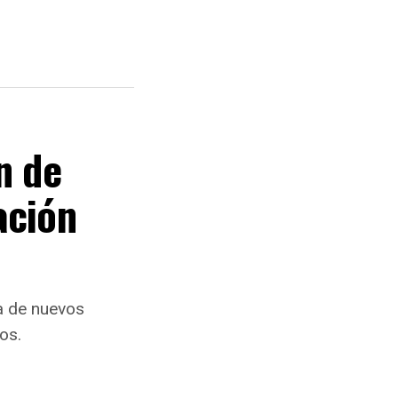
n de
ación
a de nuevos
os.