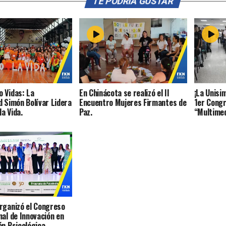
TE PODRÍA GUSTAR
 Vidas: La
En Chinácota se realizó el II
¡La Unisi
d Simón Bolívar Lidera
Encuentro Mujeres Firmantes de
1er Congr
la Vida.
Paz.
“Multimed
rganizó el Congreso
nal de Innovación en
ón Psicológica.