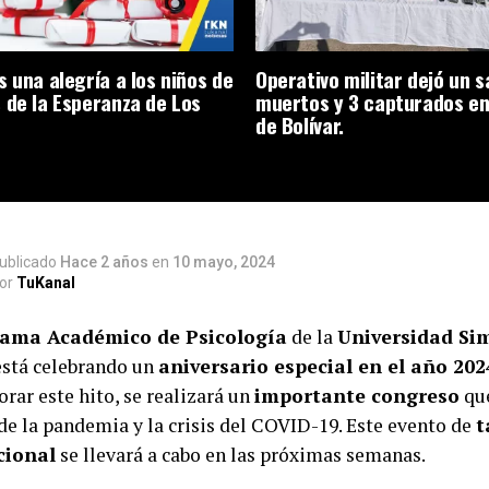
s una alegría a los niños de
Operativo militar dejó un s
 de la Esperanza de Los
muertos y 3 capturados en
de Bolívar.
ublicado
Hace 2 años
en
10 mayo, 2024
or
TuKanal
ama Académico de Psicología
de la
Universidad Si
está celebrando un
aniversario especial en el año 202
ar este hito, se realizará un
importante congreso
que
de la pandemia y la crisis del COVID-19. Este evento de
t
cional
se llevará a cabo en las próximas semanas.