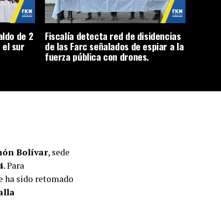
aldo de 2
Fiscalía detecta red de disidencias
 el sur
de las Farc señalados de espiar a la
fuerza pública con drones.
món Bolívar
, sede
4
. Para
 ha sido retomado
alla