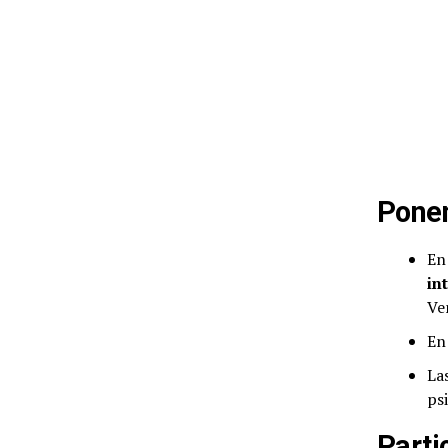
Pone
En
in
Ven
En
La
ps
Parti