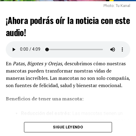
Permitir que las mascotas ensucien
Photo: Tu Kanal
propiedades ajenas
, lo cual está sancionado con
¡Ahora podrás oír la noticia con este
multas administrativas tipo 2, equivalentes a varios
días de salario mínimo.
audio!
Estas acciones no solo afectan la convivencia, sino que
también resultan en sanciones económicas
significativas.
En
Patas, Bigotes y Orejas
, descubrimos cómo nuestras
Bienestar y Cuidado: Un Deber Fundamental
mascotas pueden transformar nuestras vidas de
maneras increíbles. Las mascotas no son solo compañía,
La seguridad y el bienestar de las mascotas dependen de
son fuentes de felicidad, salud y bienestar emocional.
sus dueños. Esto incluye:
Beneficios de tener una mascota:
Garantizar atención médico-veterinaria adecuada.
Evitar situaciones que causen estrés, pánico o
Reducción del estrés:
Las mascotas tienen un
dolor a las mascotas, como la exposición a
impacto positivo en la salud emocional, ayudando a
sonidos fuertes o el uso de pólvora.
SIGUE LEYENDO
disminuir la ansiedad y la soledad.