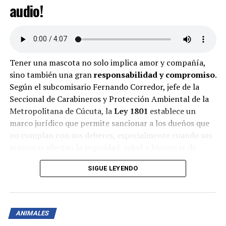
audio!
Tener una mascota no solo implica amor y compañía,
sino también una gran
responsabilidad y compromiso
.
Según el subcomisario Fernando Corredor, jefe de la
Seccional de Carabineros y Protección Ambiental de la
Metropolitana de Cúcuta, la
Ley 1801
establece un
marco jurídico que permite sancionar a los dueños que
no cumplan con sus deberes, especialmente cuando sus
mascotas afectan la seguridad, salud o bienestar de
otros.
SIGUE LEYENDO
Ser un Tenedor Responsable
Las mascotas, como seres sintientes, confieren a sus
dueños la categoría de “tenedor responsable”. Esto
ANIMALES