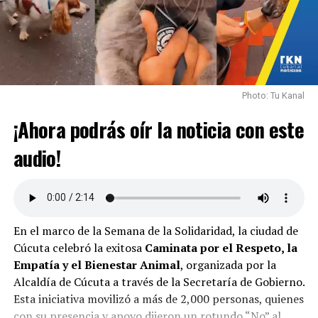
Proporcionar una dieta adecuada, rutinas
establecidas y mucho cariño.
Cuidar a tu mascota es cuidar de ti mismo.
Brindarles
atención y responsabilidad permite disfrutar de una
relación única y enriquecedora.
Photo: Tu Kanal
Acompáñanos cada semana en
Patas, Bigotes y Orejas
¡Ahora podrás oír la noticia con este
para descubrir más sobre cómo nuestras mascotas nos
audio!
enseñan a vivir mejor.
En el marco de la Semana de la Solidaridad, la ciudad de
Cúcuta celebró la exitosa
Caminata por el Respeto, la
Empatía y el Bienestar Animal
, organizada por la
Alcaldía de Cúcuta a través de la Secretaría de Gobierno.
Esta iniciativa movilizó a más de 2,000 personas, quienes
con su presencia y apoyo dijeron un rotundo “No” al