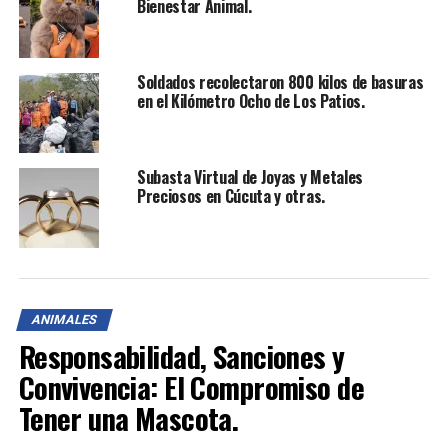
Bienestar Animal.
Soldados entregaron cocinas ecoeficientes a
campesinos del municipio de Ocaña.
Soldados recolectaron 800 kilos de basuras
en el Kilómetro Ocho de Los Patios.
Subasta Virtual de Joyas y Metales
Preciosos en Cúcuta y otras.
ANIMALES
Responsabilidad, Sanciones y
Convivencia: El Compromiso de
Tener una Mascota.