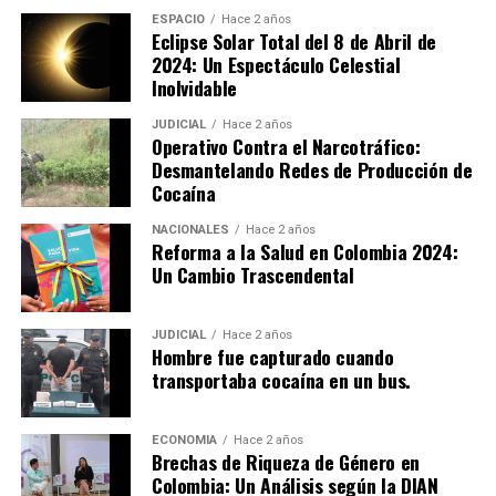
solo permiten visibilizar la importancia del bienestar
ESPACIO
Hace 2 años
Eclipse Solar Total del 8 de Abril de
animal, sino que también alivian la carga económica que
2024: Un Espectáculo Celestial
implica el cuidado diario de cientos de animales. En
Inolvidable
palabras de los cuidadores, la donación de alimentos es
crucial, ya que se consumen grandes cantidades, como
JUDICIAL
Hace 2 años
Operativo Contra el Narcotráfico:
un bulto de 30 kg de alimento para perros cada 4 días y
Desmantelando Redes de Producción de
uno de 17 kg para gatos cada 5 días.
Cocaína
Zoolidaridad
es una muestra clara de lo que se puede
NACIONALES
Hace 2 años
Reforma a la Salud en Colombia 2024:
lograr cuando la comunidad se une por una causa
Un Cambio Trascendental
común: el respeto y el bienestar de los animales.
JUDICIAL
Hace 2 años
Hombre fue capturado cuando
transportaba cocaína en un bus.
ECONOMIA
Hace 2 años
Brechas de Riqueza de Género en
Colombia: Un Análisis según la DIAN