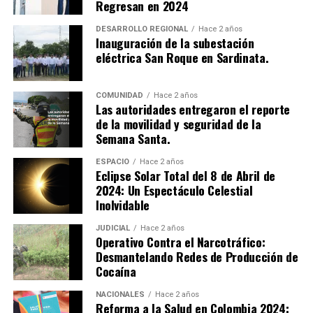
Regresan en 2024
El senador hizo un llamado a los Ministerios de Vivienda
DESARROLLO REGIONAL
Hace 2 años
Inauguración de la subestación
y Medio Ambiente para que jueguen un papel crucial en
eléctrica San Roque en Sardinata.
la creación de una mesa de trabajo que articule los
esfuerzos del gobierno y permita avanzar en proyectos
importantes para el país. La coordinación entre los
COMUNIDAD
Hace 2 años
Las autoridades entregaron el reporte
gobiernos locales y nacionales es esencial para mejorar
de la movilidad y seguridad de la
la gestión de residuos y evitar una crisis ambiental.
Semana Santa.
El 26º Congreso ANDESCO, centrado en servicios
ESPACIO
Hace 2 años
Eclipse Solar Total del 8 de Abril de
públicos, TIC y seguridad, reunió a más de 3000
2024: Un Espectáculo Celestial
asistentes presenciales, incluyendo al presidente y
Inolvidable
ministros del gobierno nacional, así como
representantes de las principales compañías de
JUDICIAL
Hace 2 años
Operativo Contra el Narcotráfico:
servicios públicos y comunicaciones del país. Este
Desmantelando Redes de Producción de
evento destacó la importancia de abordar la gestión de
Cocaína
residuos sólidos como una prioridad nacional.
NACIONALES
Hace 2 años
Reforma a la Salud en Colombia 2024:
Para más detalles, vea el video completo en nuestro