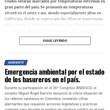
Unidos estarán marcados por temperaturas extremas en
gran parte del país. Se pronostican temperaturas
récord en el oeste y sur, siendo especialmente altas en
California, donde se espera que las cifras se mantengan
sobre los 40 ºC durante el festejo y los días posteriores.
Las ciudades del Valle de San Joaquín en California
podrían alcanzar temperaturas superiores a los 43 ºC
SIGUE LEYENDO
durante varios días de esta semana.
En Palm Springs, los termómetros podrían llegar a los
46 ºC, al igual que en estados vecinos como Arizona y
AMBIENTE
Nevada, donde se esperan condiciones similares. Tanto
Emergencia ambiental por el estado
en Las Vegas como en Phoenix, se pronostica que las
temperaturas alcancen los 46 ºC. Además, se ha emitido
de los basureros en el país.
una advertencia de calor excesivo para el Valle del Río
Mississippi, donde el índice de calor, que combina la
Durante su participación en el 26º Congreso ANDESCO, el
senador Miguel Ángel Barreto denunció la crítica situación de
temperatura aparente con la humedad relativa del aire,
los rellenos sanitarios en Colombia, revelando cifras
podría llegar hasta los 48 ºC en Nueva Orleans.
alarmantes que requieren acciones legislativas y prácticas
urgentes para abordar la gestión de residuos sólidos en el país.