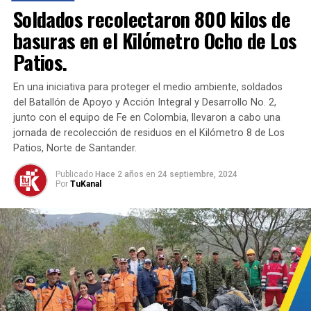
Soldados recolectaron 800 kilos de
Incentivos a la Autogeneración:
Se promueve
la autogeneración y la entrada de energía
basuras en el Kilómetro Ocho de Los
renovable al sistema, incentivando también el
Patios.
ahorro y la eficiencia energética.
En una iniciativa para proteger el medio ambiente, soldados
Estas medidas buscan no solo evitar una situación
del Batallón de Apoyo y Acción Integral y Desarrollo No. 2,
crítica de racionamiento, sino también promover la
junto con el equipo de Fe en Colombia, llevaron a cabo una
eficiencia energética y la participación activa de todos
jornada de recolección de residuos en el Kilómetro 8 de Los
los actores en la gestión responsable de la energía. Es
Patios, Norte de Santander.
crucial comprender que enfrentamos una emergencia
climática que requiere esfuerzos conjuntos para
Publicado
Hace 2 años
en
24 septiembre, 2024
Por
TuKanal
superarla con éxito.
TEMAS RELACIONADOS:
EFICIENCIA ENERGÉTICA
FENÓMENO DEL NIÑO
MEDIDAS REGULATORIAS
MINISTERIO DE MINAS Y ENERGÍA
RACIONAMIENTO ENERGÉTICO
HASTA LA PRÓXIMA
En el día de la madre tierra la ONU hace un llamado al