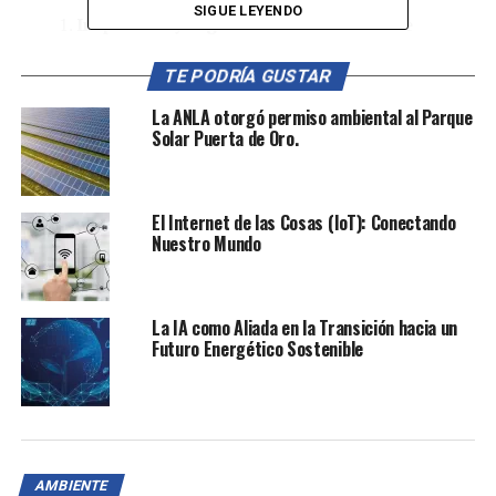
SIGUE LEYENDO
Inspección y Vigilancia Permanente:
Se
realizará seguimiento continuo a todos los
actores del sistema energético nacional, en
TE PODRÍA GUSTAR
coordinación con la Superintendencia de
La ANLA otorgó permiso ambiental al Parque
Servicios Públicos.
Solar Puerta de Oro.
Comunicación y Transparencia:
Se establecerá
un cronograma de visitas semanales a los agentes
del sistema, garantizando una comunicación
El Internet de las Cosas (IoT): Conectando
Nuestro Mundo
eficiente y detallada sobre el estado operativo.
Adaptaciones Regulatorias:
Se implementarán
medidas regulatorias para afrontar la generación
La IA como Aliada en la Transición hacia un
y uso eficiente de energía en un escenario
Futuro Energético Sostenible
climático atípico.
Facilitación de Recursos:
Se ha emitido el
Decreto 0484 para asegurar la disponibilidad de
gas natural, potenciando así la capacidad de las
plantas térmicas.
AMBIENTE