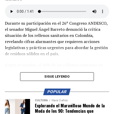
Durante su participación en el 26º Congreso ANDESCO,
el senador Miguel Ángel Barreto denunció la crítica
situación de los rellenos sanitarios en Colombia,
revelando cifras alarmantes que requieren acciones
legislativas y prácticas urgentes para abordar la gestión
de residuos sólidos en el país.
Según el senador, el 40% de los rellenos sanitarios en
Colombia están a punto de colapsar. Entre los más
críticos se encuentran Doña Juana en Bogotá y La Miel
SIGUE LEYENDO
en Ibagué. Barreto subrayó la necesidad de preparar
mejor a Colombia para enfrentar esta problemática,
POPULAR
citando ejemplos de países como Suecia y Alemania que
importan basura y aprovechan el 100% de sus residuos.
CULTURA
Hace 2 años
Explorando el Maravilloso Mundo de la
En contraste, Colombia solo aprovecha el 17% de su
Moda de los 90: Tendencias que
basura, lo que indica un largo camino por recorrer.