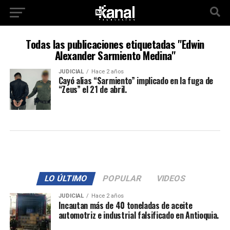
Todas las publicaciones etiquetadas "Edwin
Alexander Sarmiento Medina"
JUDICIAL
Hace 2 años
Cayó alias “Sarmiento” implicado en la fuga de
“Zeus” el 21 de abril.
LO ÚLTIMO
POPULAR
VIDEOS
JUDICIAL
Hace 2 años
Incautan más de 40 toneladas de aceite
automotriz e industrial falsificado en Antioquia.