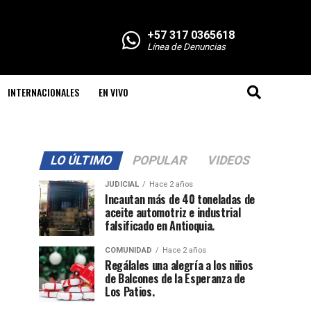
+57 317 0365618
Línea de Denuncias
INTERNACIONALES
EN VIVO
LO ÚLTIMO
POPULAR
VIDEOS
JUDICIAL
Hace 2 años
Incautan más de 40 toneladas de
aceite automotriz e industrial
falsificado en Antioquia.
COMUNIDAD
Hace 2 años
Regálales una alegría a los niños
de Balcones de la Esperanza de
Los Patios.