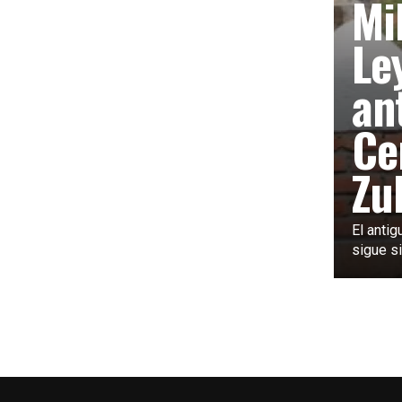
Mi
Le
an
Ce
Zul
El antig
sigue si