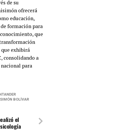
vés de su
nisimón ofrecerá
como educación,
s de formación para
e conocimiento, que
e transformación
 que exhibirá
C, consolidando a
 nacional para
ANTANDER
 SIMÓN BOLÍVAR
ealizó el
sicología