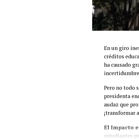
En un giro in
créditos educa
ha causado gra
incertidumbre 
Pero no todo s
presidenta en
audaz que pro
¡transformar 
El Impacto e
estudiantes p