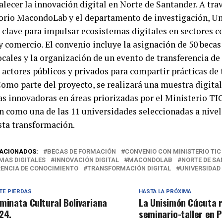
alecer la innovación digital en Norte de Santander. A tra
orio MacondoLab y el departamento de investigación, U
s clave para impulsar ecosistemas digitales en sectores 
y comercio. El convenio incluye la asignación de 50 beca
locales y la organización de un evento de transferencia d
a actores públicos y privados para compartir prácticas d
Como parte del proyecto, se realizará una muestra digital
vas innovadoras en áreas priorizadas por el Ministerio TI
 como una de las 11 universidades seleccionadas a nivel
esta transformación.
ACIONADOS:
BECAS DE FORMACIÓN
CONVENIO CON MINISTERIO TIC
MAS DIGITALES
INNOVACIÓN DIGITAL
MACONDOLAB
NORTE DE S
ENCIA DE CONOCIMIENTO
TRANSFORMACIÓN DIGITAL
UNIVERSIDAD
TE PIERDAS
HASTA LA PRÓXIMA
minata Cultural Bolivariana
La Unisimón Cúcuta r
24.
seminario-taller en P