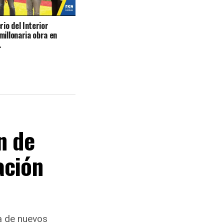
rio del Interior
millonaria obra en
.
n de
ación
a de nuevos