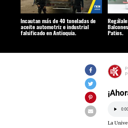
Incautan más de 40 toneladas de
Regálale
aceite automotriz e industrial
Balcones
falsificado en Antioquia.
Patios.
P
P
¡Ahor
La Unive