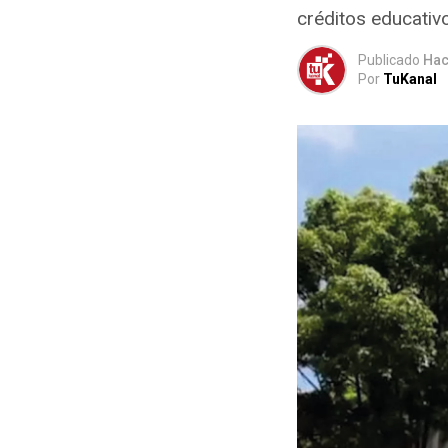
créditos educativo
Publicado
Hac
Por
TuKanal