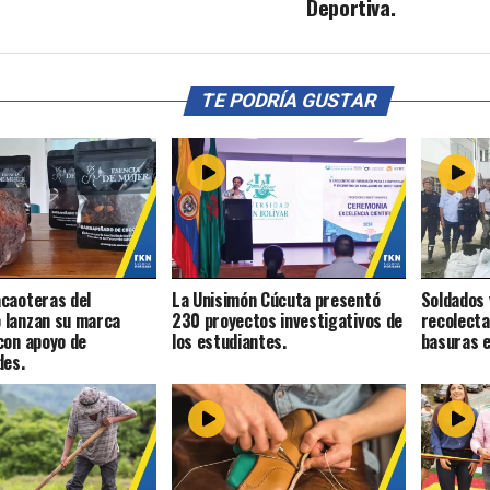
Deportiva.
TE PODRÍA GUSTAR
caoteras del
La Unisimón Cúcuta presentó
Soldados
 lanzan su marca
230 proyectos investigativos de
recolecta
con apoyo de
los estudiantes.
basuras e
des.