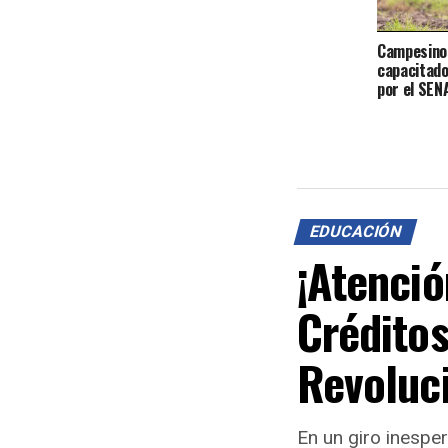
Campesinos
capacitado
por el SEN
EDUCACIÓN
¡Atenció
Crédito
Revoluci
En un giro inespe