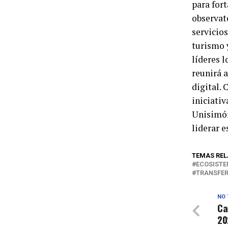
para fort
observat
servicio
turismo 
líderes 
reunirá 
digital. 
iniciati
Unisimón
liderar 
TEMAS REL
ECOSISTE
TRANSFER
NO 
Ca
20