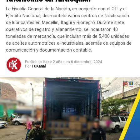
HASTA LA PRÓXIMA
Operativo MECUC: Lucha Frontal Contra el Delito en
La Fiscalía General de la Nación, en conjunto con el CTI y el
Cúcuta.
Ejército Nacional, desmanteló varios centros de falsificación
de lubricantes en Medellín, Itagüí y Rionegro. Durante siete
NO TE PIERDAS
operativos de registro y allanamiento, se incautaron 40
Confiscación de Activos: Sujetos a Extinción de Dominio
toneladas de mercancía, que incluían más de 5,400 unidades
en Operativo Judicial.
de aceites automotrices e industriales, además de equipos de
comunicación y documentación contable.
Publicado
Hace 2 años
en
6 diciembre, 2024
Por
TuKanal