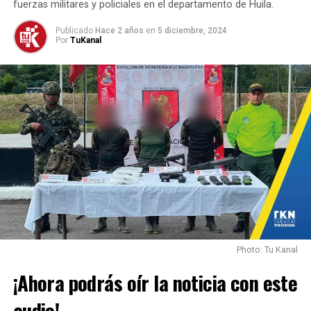
accionar de grupos al margen de la ley.
fuerzas militares y policiales en el departamento de Huila.
Publicado
Hace 2 años
en
5 diciembre, 2024
Por
TuKanal
Photo: Tu Kanal
¡Ahora podrás oír la noticia con este
audio!