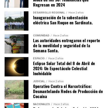
uso restringido y explosivos de uso privativo de las
Regresan en 2024
fuerzas armadas. A pesar de la gravedad de los
señalamientos, los procesados no aceptaron los cargos.
DESARROLLO REGIONAL
Hace 2 años
Inauguración de la subestación
eléctrica San Roque en Sardinata.
Como medida preventiva, los implicados deberán
cumplir con detención en un centro carcelario mientras
avanza el proceso judicial. Este caso resalta los desafíos
COMUNIDAD
Hace 2 años
Las autoridades entregaron el reporte
de seguridad que enfrenta el país frente a las
de la movilidad y seguridad de la
actividades ilícitas de los grupos armados organizados.
Semana Santa.
ESPACIO
Hace 2 años
Eclipse Solar Total del 8 de Abril de
2024: Un Espectáculo Celestial
Inolvidable
JUDICIAL
Hace 2 años
Operativo Contra el Narcotráfico:
Desmantelando Redes de Producción de
Cocaína
NACIONALES
Hace 2 años