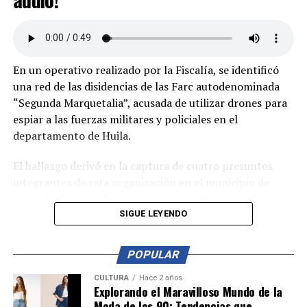
En un operativo realizado por la Fiscalía, se identificó
una red de las disidencias de las Farc autodenominada
“Segunda Marquetalia”, acusada de utilizar drones para
espiar a las fuerzas militares y policiales en el
departamento de Huila.
El hallazgo derivó en la captura de cuatro presuntos
integrantes de esta organización en el municipio de
Acevedo. Durante los procedimientos, las autoridades
incautaron dos fusiles, cerca de 700 cartuchos, un dron,
SIGUE LEYENDO
explosivos y otros elementos ilegales.
POPULAR
Los capturados fueron presentados ante un juez de
control de garantías, donde se les imputaron cargos por
CULTURA
Hace 2 años
Explorando el Maravilloso Mundo de la
la fabricación, tráfico y porte de armas, municiones de
Moda de los 90: Tendencias que