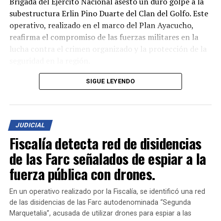
Brigada del Ejército Nacional asestó un duro golpe a la
subestructura Erlin Pino Duarte del Clan del Golfo. Este
operativo, realizado en el marco del Plan Ayacucho,
reafirma el compromiso de las fuerzas militares en la
lucha contra el crimen organizado y la protección de la
seguridad en la región.
El combate dejó como saldo la muerte de dos
SIGUE LEYENDO
integrantes de este grupo armado, la captura de tres
más, y la incautación de un importante arsenal que
incluye cuatro fusiles, una pistola, dos revólveres y
JUDICIAL
diversos elementos de intendencia utilizados en
Fiscalía detecta red de disidencias
actividades delictivas.
de las Farc señalados de espiar a la
Este logro representa un paso firme en el esfuerzo por
fuerza pública con drones.
debilitar las estructuras criminales que afectan la
tranquilidad de las comunidades en Bolívar y en todo el
En un operativo realizado por la Fiscalía, se identificó una red
país. El Ejército Nacional continúa trabajando para
de las disidencias de las Farc autodenominada “Segunda
garantizar la seguridad de los ciudadanos y combatir el
Marquetalia”, acusada de utilizar drones para espiar a las