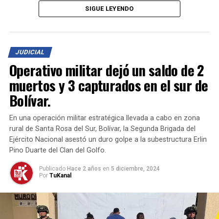
Las investigaciones revelaron que aceites en pésimo
SIGUE LEYENDO
estado eran reciclados y mezclados con sustancias que
alteraban su calidad, para luego ser distribuidos como
productos de
marcas reconocidas
, utilizando
JUDICIAL
empaques y sellos diseñados para aparentar
Operativo militar dejó un saldo de 2
autenticidad.
muertos y 3 capturados en el sur de
Los productos falsificados estaban siendo
Bolívar.
comercializados en diferentes ciudades del país. Un juez
de control de garantías avaló las diligencias y los
En una operación militar estratégica llevada a cabo en zona
elementos incautados, mientras las investigaciones
rural de Santa Rosa del Sur, Bolívar, la Segunda Brigada del
avanzan para imputar cargos por los delitos de
Ejército Nacional asestó un duro golpe a la subestructura Erlin
usurpación de derechos de propiedad industrial
y
Pino Duarte del Clan del Golfo.
alteración de calidad, cantidad, peso o medida
.
Publicado
Hace 2 años
en
5 diciembre, 2024
Por
TuKanal
Este golpe representa un importante avance en la lucha
contra el comercio ilegal que pone en riesgo la
seguridad de los consumidores y afecta la economía del
país.