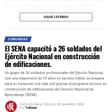
la policía. Sin embargo, el responsable recibió una
sanción según el Código Nacional de Seguridad y
Convivencia Ciudadana (Ley 1801, Artículo 30, numeral
SIGUE LEYENDO
1) por el uso indebido de pólvora. Además, el propietario
del canino fue multado por permitir que el animal
deambulara sin control en espacios públicos, de acuerdo
COMUNIDAD
con el Artículo 116, numeral 3 de la misma normativa.
El SENA capacitó a 26 soldados del
Para prevenir el uso indebido de pirotecnia, se ha creado
Ejército Nacional en construcción
el Escuadrón Antipólvora, compuesto por agentes
de edificaciones.
especializados de infancia, adolescencia y carabineros.
Este escuadrón refuerza las labores preventivas y
Un grupo de 26 soldados profesionales del Ejército Nacional,
operativas para evitar la venta y comercialización de
con una trayectoria de 19 años en servicio militar, se prepara
pólvora ilegal en la región.
para su transición a la vida civil gracias al programa técnico en
construcción de edificaciones del Servicio Nacional de
La Policía Metropolitana de Cúcuta reitera su
Aprendizaje (SENA).
compromiso con la seguridad ciudadana y el bienestar
Publicado
Hace 2 años
en
28 noviembre, 2024
animal.
Por
TuKanal