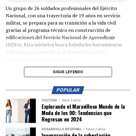
Un grupo de 26 soldados profesionales del Ejército
Nacional, con una trayectoria de 19 años en servicio
militar, se prepara para su transición a la vida civil
gracias al programa técnico en construcción de
edificaciones del Servicio Nacional de Aprendizaje
(SENA). Esta iniciativa busca brindarles herramientas
prácticas para contribuir al desarrollo social y
económico de las comunidades.
Durante su formación, los aprendices adquirieron
SIGUE LEYENDO
habilidades en mampostería, construcción de
estructuras en concreto, instalaciones hidráulicas,
POPULAR
sanitarias y eléctricas. Estos conocimientos les
permitirán realizar obras sociales en municipios, como
CULTURA
Hace 2 años
Explorando el Maravilloso Mundo de la
la construcción de escuelas, centros de salud y espacios
Moda de los 90: Tendencias que
comunitarios.
Regresan en 2024
En su etapa productiva, los soldados aplicaron lo
DESARROLLO REGIONAL
Hace 2 años
Inauguración de la subestación