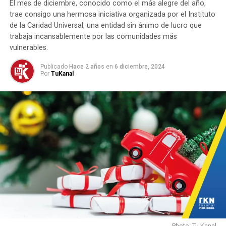
El mes de diciembre, conocido como el más alegre del año,
HASTA LA PRÓXIMA
trae consigo una hermosa iniciativa organizada por el Instituto
La Discapacidad no Detiene, Transforma El Viaje.
de la Caridad Universal, una entidad sin ánimo de lucro que
trabaja incansablemente por las comunidades más
NO TE PIERDAS
Aprueban alivio financiero a deudores morosos de
vulnerables.
impuestos en Cúcuta.
Publicado
Hace 2 años
en
6 diciembre, 2024
Por
TuKanal
Photo: Tu Kanal