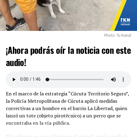
“El que da, recibe. El que más da, más recibe.”
Únete a esta campaña y sé parte de la magia.
Mantente informado con TuKanal, Somos Parte de
Photo: Tu Kanal
Ti.
¡Ahora podrás oír la noticia con este
audio!
En el marco de la estrategia “Cúcuta Territorio Seguro”,
la Policía Metropolitana de Cúcuta aplicó medidas
correctivas a un hombre en el barrio La Libertad, quien
lanzó un tote (objeto pirotécnico) a un perro que se
encontraba en la vía pública.
El incidente no causó lesiones al animal, según verificó