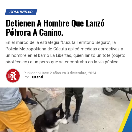
Se invita a toda la comunidad del área metropolitana de
Cúcuta y del país a unirse a esta causa, donando regalos,
COMUNIDAD
alimentos, ropa o aportes económicos. Además, quienes
Detienen A Hombre Que Lanzó
lo deseen pueden sumarse como voluntarios en las
actividades de entrega.
Pólvora A Canino.
El evento promete ser un día lleno de sonrisas, con
En el marco de la estrategia “Cúcuta Territorio Seguro”, la
pintucaritas, payasos y muchas sorpresas para los más
Policía Metropolitana de Cúcuta aplicó medidas correctivas a
pequeños. Sin embargo, aún hacen falta donaciones
un hombre en el barrio La Libertad, quien lanzó un tote (objeto
pirotécnico) a un perro que se encontraba en la vía pública.
clave como refrigerios y otras actividades recreativas.
Publicado
Hace 2 años
en
3 diciembre, 2024
Forma parte de esta obra solidaria
Por
TuKanal
Las personas interesadas en colaborar pueden
comunicarse directamente al número
3119 7934
. No hay
intermediarios, lo que garantiza que cada aporte llegue
a los niños que lo necesitan.
En diciembre, hagamos realidad los sueños de estos
pequeños y demostremos que juntos podemos llevar
esperanza y felicidad a quienes más lo necesitan.