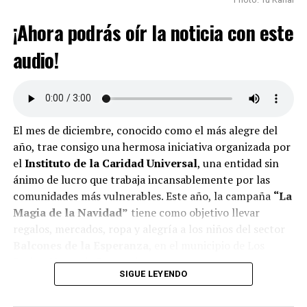
¡Ahora podrás oír la noticia con este
audio!
El mes de diciembre, conocido como el más alegre del
año, trae consigo una hermosa iniciativa organizada por
el
Instituto de la Caridad Universal
, una entidad sin
ánimo de lucro que trabaja incansablemente por las
comunidades más vulnerables. Este año, la campaña
“La
Magia de la Navidad”
tiene como objetivo llevar
regalos, mercados, ropa y alegría a los niños del sector
Balcones de la Esperanza
, en el municipio de Los
Patios, Norte de Santander.
SIGUE LEYENDO
¿Cómo puedes ayudar?