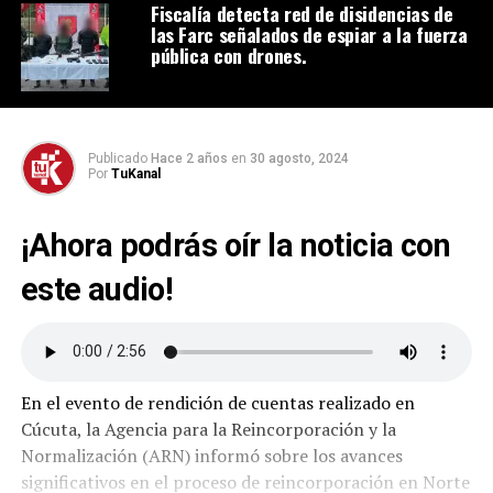
Fiscalía detecta red de disidencias de
las Farc señalados de espiar a la fuerza
pública con drones.
Publicado
Hace 2 años
en
30 agosto, 2024
Por
TuKanal
¡Ahora podrás oír la noticia con
este audio!
En el evento de rendición de cuentas realizado en
Cúcuta, la Agencia para la Reincorporación y la
Normalización (ARN) informó sobre los avances
significativos en el proceso de reincorporación en Norte