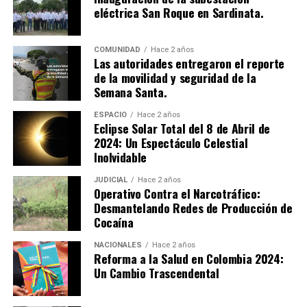
aprendido en proyectos significativos, como la
eléctrica San Roque en Sardinata.
construcción de una cafetería en las instalaciones del
Cantón Militar San Jorge, en Cúcuta. Esta obra no solo
beneficia a los soldados y visitantes, sino que también
COMUNIDAD
Hace 2 años
Las autoridades entregaron el reporte
refleja su compromiso con el impacto social.
de la movilidad y seguridad de la
Semana Santa.
Víctor Rocha, instructor del Centro de Formación para
el Desarrollo Rural y Minero, destacó:
ESPACIO
Hace 2 años
Eclipse Solar Total del 8 de Abril de
“Este programa técnico no solo forma a los soldados en
2024: Un Espectáculo Celestial
construcción, sino que también promueve justicia social
Inolvidable
al mejorar la infraestructura y calidad de vida en las
comunidades.”
JUDICIAL
Hace 2 años
Operativo Contra el Narcotráfico:
Desmantelando Redes de Producción de
El impacto de este programa se extiende más allá del
Cocaína
cantón militar, incluyendo la intervención en una iglesia
del barrio Antonia Santos y el mantenimiento de sedes
NACIONALES
Hace 2 años
Reforma a la Salud en Colombia 2024:
del SENA en la región. Esta iniciativa ejemplifica cómo la
Un Cambio Trascendental
educación técnica puede transformar vidas y generar
desarrollo sostenible para Colombia.