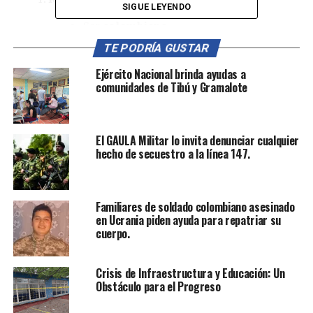
SIGUE LEYENDO
Ser
colombiano
.
TE PODRÍA GUSTAR
Tener entre
18 años
(hasta un día antes)
y
menos de 24 años
.
Ejército Nacional brinda ayudas a
comunidades de Tibú y Gramalote
No tener
antecedentes judiciales
.
Beneficios
:
El GAULA Militar lo invita denunciar cualquier
50%
de un
salario mínimo legal
hecho de secuestro a la línea 147.
vigente
(equivalente a
650,000 pesos
).
El tiempo de servicio militar
Familiares de soldado colombiano asesinado
será
computado para los fondos de
en Ucrania piden ayuda para repatriar su
pensión
, tanto públicos como privados.
cuerpo.
Se proporciona
salud, vestuario y
alimentación
por parte de la institución.
Crisis de Infraestructura y Educación: Un
Obstáculo para el Progreso
Oportunidades adicionales
: