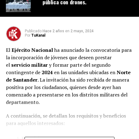
pública con drones.
Publicado
Hace 2 años
en
2 mayo, 2024
Por
TuKanal
El
Ejército Nacional
ha anunciado la convocatoria para
la incorporación de jóvenes que deseen prestar
el
servicio militar
y formar parte del segundo
contingente de
2024
en las unidades ubicadas en
Norte
de Santander
. La invitación ha sido recibida de manera
positiva por los ciudadanos, quienes desde ayer han
comenzado a presentarse en los distritos militares del
departamento.
A continuación, se detallan los requisitos y beneficios
para aquellos interesados:
Requisitos
: