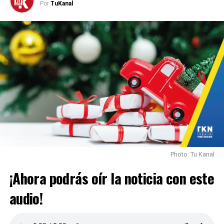
Por
TuKanal
HASTA LA PRÓXIMA
Se retira el impuesto para la formalización de terrenos
en la zona rural.
NO TE PIERDAS
Hoy Colombia recuerda el cruel asesinato de Rodrigo
Lara Bonilla.
Photo: Tu Kanal
¡Ahora podrás oír la noticia con este
audio!