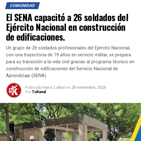
deambulara sin control en espacios públicos, de acuerdo
COMUNIDAD
con el Artículo 116, numeral 3 de la misma normativa.
El SENA capacitó a 26 soldados del
Para prevenir el uso indebido de pirotecnia, se ha creado
Ejército Nacional en construcción
el Escuadrón Antipólvora, compuesto por agentes
de edificaciones.
especializados de infancia, adolescencia y carabineros.
Este escuadrón refuerza las labores preventivas y
Un grupo de 26 soldados profesionales del Ejército Nacional,
operativas para evitar la venta y comercialización de
con una trayectoria de 19 años en servicio militar, se prepara
pólvora ilegal en la región.
para su transición a la vida civil gracias al programa técnico en
construcción de edificaciones del Servicio Nacional de
La Policía Metropolitana de Cúcuta reitera su
Aprendizaje (SENA).
compromiso con la seguridad ciudadana y el bienestar
Publicado
Hace 2 años
en
28 noviembre, 2024
animal.
Por
TuKanal