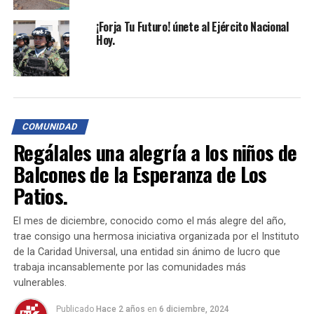
Los jóvenes que deseen continuar en la vía
¡Forja Tu Futuro! únete al Ejército Nacional
militar tendrán un
descuento del
Hoy.
30%
para realizar la
carrera oficial o
suboficial
en cualquiera de las tres
fuerzas.
Para ser
soldado profesional
, es
necesario haber prestado previamente el
COMUNIDAD
servicio militar.
Regálales una alegría a los niños de
Balcones de la Esperanza de Los
Los interesados pueden presentarse en
Patios.
cualquier
unidad militar de Norte de Santander
,
donde recibirán información detallada para dar inicio al
El mes de diciembre, conocido como el más alegre del año,
proceso de selección.
trae consigo una hermosa iniciativa organizada por el Instituto
de la Caridad Universal, una entidad sin ánimo de lucro que
TEMAS RELACIONADOS:
BENEFICIOS
CARRERA OFICIAL
trabaja incansablemente por las comunidades más
CONTINGENTE
CONVOCATORIA
FONDOS DE PENSIÓN
vulnerables.
INCORPORACIÓN
JÓVENES
REQUISITOS
SALARIO MÍNIMO
SERVICIO MILITAR
Publicado
Hace 2 años
en
6 diciembre, 2024
SOLDADO PROFESIONAL
SUBOFICIAL
UNIDAD MILITAR