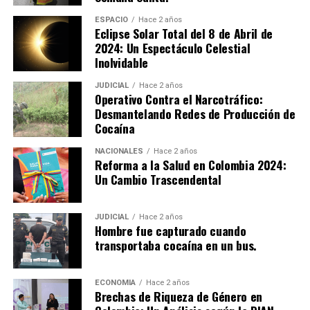
Víctor Rocha, instructor del Centro de Formación para
el Desarrollo Rural y Minero, destacó:
ESPACIO
Hace 2 años
Eclipse Solar Total del 8 de Abril de
“Este programa técnico no solo forma a los soldados en
2024: Un Espectáculo Celestial
construcción, sino que también promueve justicia social
Inolvidable
al mejorar la infraestructura y calidad de vida en las
comunidades.”
JUDICIAL
Hace 2 años
Operativo Contra el Narcotráfico:
Desmantelando Redes de Producción de
El impacto de este programa se extiende más allá del
Cocaína
cantón militar, incluyendo la intervención en una iglesia
del barrio Antonia Santos y el mantenimiento de sedes
NACIONALES
Hace 2 años
Reforma a la Salud en Colombia 2024:
del SENA en la región. Esta iniciativa ejemplifica cómo la
Un Cambio Trascendental
educación técnica puede transformar vidas y generar
desarrollo sostenible para Colombia.
JUDICIAL
Hace 2 años
Hombre fue capturado cuando
transportaba cocaína en un bus.
ECONOMIA
Hace 2 años
Brechas de Riqueza de Género en