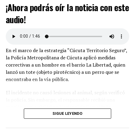
¡Ahora podrás oír la noticia con este
audio!
En el marco de la estrategia “Cúcuta Territorio Seguro”,
la Policía Metropolitana de Cúcuta aplicó medidas
correctivas a un hombre en el barrio La Libertad, quien
lanzó un tote (objeto pirotécnico) a un perro que se
encontraba en la vía pública.
El incidente no causó lesiones al animal, según verificó
la policía. Sin embargo, el responsable recibió una
sanción según el Código Nacional de Seguridad y
Convivencia Ciudadana (Ley 1801, Artículo 30, numeral
SIGUE LEYENDO
1) por el uso indebido de pólvora. Además, el propietario
del canino fue multado por permitir que el animal