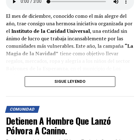
El mes de diciembre, conocido como el más alegre del
año, trae consigo una hermosa iniciativa organizada por
el
Instituto de la Caridad Universal
, una entidad sin
ánimo de lucro que trabaja incansablemente por las
comunidades más vulnerables. Este año, la campaña
“La
Magia de la Navidad”
tiene como objetivo llevar
regalos, mercados, ropa y alegría a los niños del sector
Balcones de la Esperanza
, en el municipio de Los
Patios, Norte de Santander.
SIGUE LEYENDO
¿Cómo puedes ayudar?
Se invita a toda la comunidad del área metropolitana de
Cúcuta y del país a unirse a esta causa, donando regalos,
COMUNIDAD
alimentos, ropa o aportes económicos. Además, quienes
Detienen A Hombre Que Lanzó
lo deseen pueden sumarse como voluntarios en las
actividades de entrega.
Pólvora A Canino.