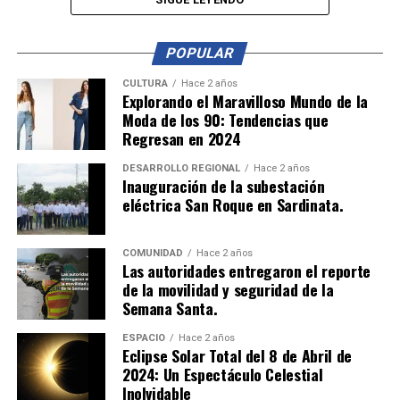
en el video. Además, anunció su intención de presentar
una denuncia ante la fiscalía en Ocaña debido a la falta
de garantías en su municipio para realizar este tipo de
POPULAR
denuncias.
CULTURA
Hace 2 años
Explorando el Maravilloso Mundo de la
Por su parte, el alcalde Uber Sánchez emitió su versión
Moda de los 90: Tendencias que
de los hechos a través de un video en las redes sociales
Regresan en 2024
oficiales de la alcaldía de Ábrego. Según su relato, la
pelea se originó cuando el hermano de Álvarez irrumpió
DESARROLLO REGIONAL
Hace 2 años
Inauguración de la subestación
en la cancha y comenzó a buscar pelea con otro jugador
eléctrica San Roque en Sardinata.
llamado Garay.
“Ellos iniciaron ahí una discusión que terminó en golpes.
COMUNIDAD
Hace 2 años
Las autoridades entregaron el reporte
Nosotros intervenimos para separarlos”, afirmó el
de la movilidad y seguridad de la
alcalde. Además, anunció su intención de tomar
Semana Santa.
acciones legales contra Álvarez por agresión a
funcionario público y daño en bien ajeno.
ESPACIO
Hace 2 años
Eclipse Solar Total del 8 de Abril de
2024: Un Espectáculo Celestial
Este incidente ha generado controversia en Ábrego y ha
Inolvidable