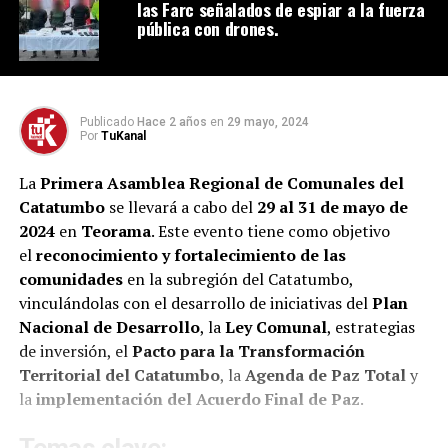
las Farc señalados de espiar a la fuerza
pública con drones.
Publicado
Hace 2 años
en
29 mayo, 2024
Por
TuKanal
La
Primera Asamblea Regional de Comunales del
Catatumbo
se llevará a cabo del
29 al 31 de mayo de
2024
en
Teorama
. Este evento tiene como objetivo
el
reconocimiento y fortalecimiento de las
comunidades
en la subregión del Catatumbo,
vinculándolas con el desarrollo de iniciativas del
Plan
Nacional de Desarrollo
, la
Ley Comunal
, estrategias
de inversión, el
Pacto para la Transformación
Territorial del Catatumbo
, la
Agenda de Paz Total
y
la
implementación del Acuerdo Final de Paz
.
Temas clave: