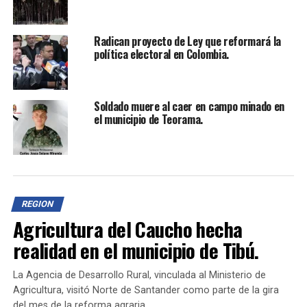
Participantes:
El evento contará con la presencia de líderes y lideresas
Radican proyecto de Ley que reformará la
comunales de municipios como
Teorama, Convención,
política electoral en Colombia.
San Calisto, Acarí, El Tarra, El Carmen, Tibú,
Sardinata, Ábrego, La Playa y Ocaña
. Además, estarán
representantes de la
Federación Departamental de
Soldado muere al caer en campo minado en
Acción Comunal
y la
Confederación Nacional de
el municipio de Teorama.
Acción Comunal
.
Invitación:
Como alcalde del municipio de Teorama y un comunal
REGION
más,
quiero invitarte a participar
en esta asamblea.
Agricultura del Caucho hecha
Juntos, construiremos la paz y transformaremos
nuestras comunidades. ¡Nos vemos del
29 al 31 de
realidad en el municipio de Tibú.
mayo
en Teorama!
La Agencia de Desarrollo Rural, vinculada al Ministerio de
Agricultura, visitó Norte de Santander como parte de la gira
TEMAS RELACIONADOS:
ACUERDO FINAL DE PAZ
del mes de la reforma agraria.
AGENDA DE PAZ
ASAMBLEA REGIONAL
CATATUMBO