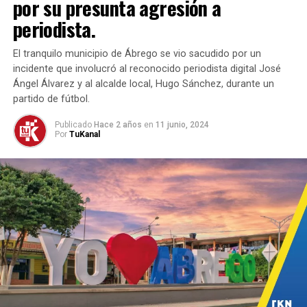
campesinas.
por su presunta agresión a
periodista.
El proyecto, que entregó 462 bultos de fertilizante,
nueve laminadoras de caucho y recipientes para la
El tranquilo municipio de Ábrego se vio sacudido por un
recolección, también incluye procesos de capacitación y
incidente que involucró al reconocido periodista digital José
el establecimiento de alianzas comerciales. Estas
Ángel Álvarez y al alcalde local, Hugo Sánchez, durante un
acciones buscan incentivar el trabajo de las familias
partido de fútbol.
campesinas y fortalecer las capacidades productivas de
Publicado
Hace 2 años
en
11 junio, 2024
la región.
Por
TuKanal
Con esta intervención, el gobierno nacional reitera su
compromiso con el fortalecimiento del campesinado, la
justicia social y la construcción de paz en el campo,
integrando a más productores de la región y creando
oportunidades sostenibles en Tibú.