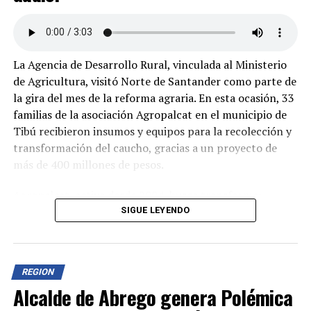
La Agencia de Desarrollo Rural, vinculada al Ministerio
de Agricultura, visitó Norte de Santander como parte de
la gira del mes de la reforma agraria. En esta ocasión, 33
familias de la asociación Agropalcat en el municipio de
Tibú recibieron insumos y equipos para la recolección y
transformación del caucho, gracias a un proyecto de
más de 400 millones de pesos.
Agropalcat, activa desde 2004, busca transformar
economías ilícitas en actividades lícitas en la región del
SIGUE LEYENDO
Catatumbo, con el caucho como elemento central. Este
material, esencial para la industria de llantas, presenta
un mercado prometedor y ofrece múltiples beneficios:
REGION
generación de empleo, recuperación de áreas
Alcalde de Abrego genera Polémica
deforestadas y apoyo a las pequeñas familias