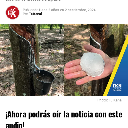
COMUNALES
DESARROLLO COMUNITARIO
FORTALECIMIENTO
INVERSIONES
LEY COMUNAL
Publicado
Hace 2 años
en
2 septiembre, 2024
LÍDERES COMUNALES
Por
TuKanal
PACTO PARA LA TRANSFORMACIÓN TERRITORIAL
PLAN NACIONAL DE DESARROLLO
RECONOCIMIENTO
TEORAMA
HASTA LA PRÓXIMA
Alcalde de Abrego genera Polémica por su presunta
agresión a periodista.
Photo: Tu Kanal
¡Ahora podrás oír la noticia con este
audio!