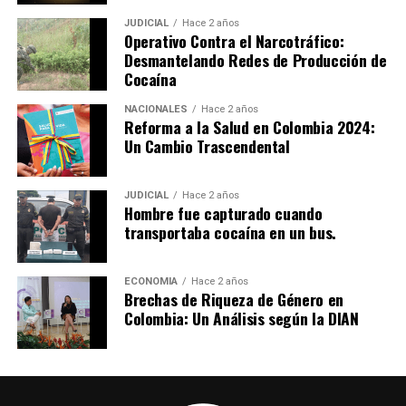
dejado dos versiones opuestas de lo sucedido durante el
partido de fútbol. La comunidad espera que se
JUDICIAL
Hace 2 años
Operativo Contra el Narcotráfico:
esclarezcan los hechos y se tomen las medidas
Desmantelando Redes de Producción de
necesarias para evitar futuros enfrentamientos.
Cocaína
NACIONALES
Hace 2 años
Reforma a la Salud en Colombia 2024:
Un Cambio Trascendental
JUDICIAL
Hace 2 años
Hombre fue capturado cuando
transportaba cocaína en un bus.
ECONOMIA
Hace 2 años
Brechas de Riqueza de Género en
Colombia: Un Análisis según la DIAN