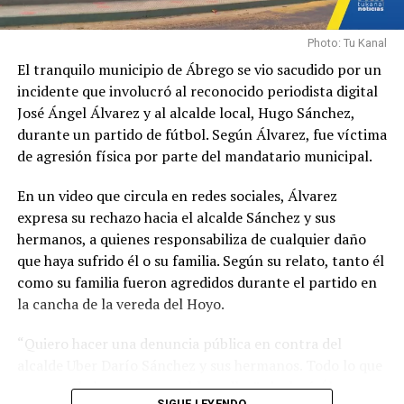
Photo: Tu Kanal
El tranquilo municipio de Ábrego se vio sacudido por un
incidente que involucró al reconocido periodista digital
José Ángel Álvarez y al alcalde local, Hugo Sánchez,
durante un partido de fútbol. Según Álvarez, fue víctima
de agresión física por parte del mandatario municipal.
En un video que circula en redes sociales, Álvarez
expresa su rechazo hacia el alcalde Sánchez y sus
hermanos, a quienes responsabiliza de cualquier daño
que haya sufrido él o su familia. Según su relato, tanto él
como su familia fueron agredidos durante el partido en
la cancha de la vereda del Hoyo.
“Quiero hacer una denuncia pública en contra del
alcalde Uber Darío Sánchez y sus hermanos. Todo lo que
me pase, lo hago responsable a ellos”, declaró Álvarez
SIGUE LEYENDO