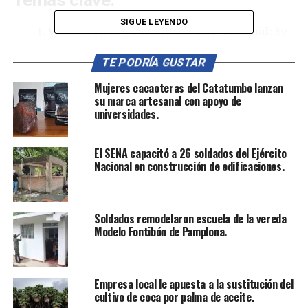
SIGUE LEYENDO
Visibilización y Fortalecimiento Comunal
: Se
busca dar visibilidad a las comunidades
TE PODRÍA GUSTAR
comunales del Catatumbo y fortalecer su
participación en el desarrollo regional.
Mujeres cacaoteras del Catatumbo lanzan
su marca artesanal con apoyo de
Iniciativas del Plan Nacional de Desarrollo
: La
universidades.
asamblea explorará cómo las comunidades
pueden contribuir al desarrollo sostenible y
El SENA capacitó a 26 soldados del Ejército
equitativo según las directrices del plan nacional.
Nacional en construcción de edificaciones.
Ley Comunal y Estrategias de Inversión
: Se
discutirán las oportunidades y desafíos para
implementar la ley comunal y promover
Soldados remodelaron escuela de la vereda
inversiones locales.
Modelo Fontibón de Pamplona.
Agenda de Paz y Acuerdo Final de Paz
: Los
líderes comunales compartirán experiencias y
estrategias para consolidar la paz en la región.
Empresa local le apuesta a la sustitución del
cultivo de coca por palma de aceite.