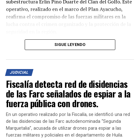
subestructura Erlin Pino Duarte del Clan del Golfo. Este
operativo, realizado en el marco del Plan Ayacucho,
reafirma el compromiso de las fuerzas militares en la
lucha contra el crimen organizado y la protección de la
seguridad en la región.
El combate dejó como saldo la muerte de dos
SIGUE LEYENDO
integrantes de este grupo armado, la captura de tres
más, y la incautación de un importante arsenal que
incluye cuatro fusiles, una pistola, dos revólveres y
JUDICIAL
diversos elementos de intendencia utilizados en
Fiscalía detecta red de disidencias
actividades delictivas.
de las Farc señalados de espiar a la
Este logro representa un paso firme en el esfuerzo por
fuerza pública con drones.
debilitar las estructuras criminales que afectan la
tranquilidad de las comunidades en Bolívar y en todo el
En un operativo realizado por la Fiscalía, se identificó una red
país. El Ejército Nacional continúa trabajando para
de las disidencias de las Farc autodenominada “Segunda
garantizar la seguridad de los ciudadanos y combatir el
Marquetalia”, acusada de utilizar drones para espiar a las
accionar de grupos al margen de la ley.
fuerzas militares y policiales en el departamento de Huila.