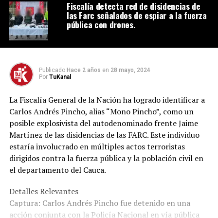
Fiscalía detecta red de disidencias de
las Farc señalados de espiar a la fuerza
pública con drones.
Publicado
Hace 2 años
en
28 mayo, 2024
Por
TuKanal
La Fiscalía General de la Nación ha logrado identificar a
Carlos Andrés Pincho, alias “Mono Pincho”, como un
posible explosivista del autodenominado frente Jaime
Martínez de las disidencias de las FARC. Este individuo
estaría involucrado en múltiples actos terroristas
dirigidos contra la fuerza pública y la población civil en
el departamento del Cauca.
Detalles Relevantes
Captura: Carlos Andrés Pincho fue detenido en una
acción conjunta con la Policía Nacional en vía pública