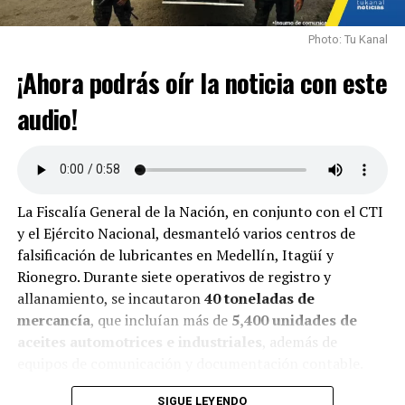
Photo: Tu Kanal
¡Ahora podrás oír la noticia con este
audio!
La Fiscalía General de la Nación, en conjunto con el CTI
y el Ejército Nacional, desmanteló varios centros de
falsificación de lubricantes en Medellín, Itagüí y
Rionegro. Durante siete operativos de registro y
allanamiento, se incautaron
40 toneladas de
mercancía
, que incluían más de
5,400 unidades de
aceites automotrices e industriales
, además de
equipos de comunicación y documentación contable.
Las investigaciones revelaron que aceites en pésimo
SIGUE LEYENDO