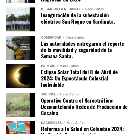
fuerzas armadas. A pesar de la gravedad de los
señalamientos, los procesados no aceptaron los cargos.
DESARROLLO REGIONAL
Hace 2 años
Inauguración de la subestación
eléctrica San Roque en Sardinata.
Como medida preventiva, los implicados deberán
cumplir con detención en un centro carcelario mientras
avanza el proceso judicial. Este caso resalta los desafíos
COMUNIDAD
Hace 2 años
Las autoridades entregaron el reporte
de seguridad que enfrenta el país frente a las
de la movilidad y seguridad de la
actividades ilícitas de los grupos armados organizados.
Semana Santa.
ESPACIO
Hace 2 años
Eclipse Solar Total del 8 de Abril de
2024: Un Espectáculo Celestial
Inolvidable
JUDICIAL
Hace 2 años
Operativo Contra el Narcotráfico:
Desmantelando Redes de Producción de
Cocaína
NACIONALES
Hace 2 años
Reforma a la Salud en Colombia 2024: