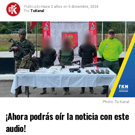
Publicado
Hace 2 años
en
5 diciembre, 2024
Por
TuKanal
Photo: Tu Kanal
¡Ahora podrás oír la noticia con este
audio!