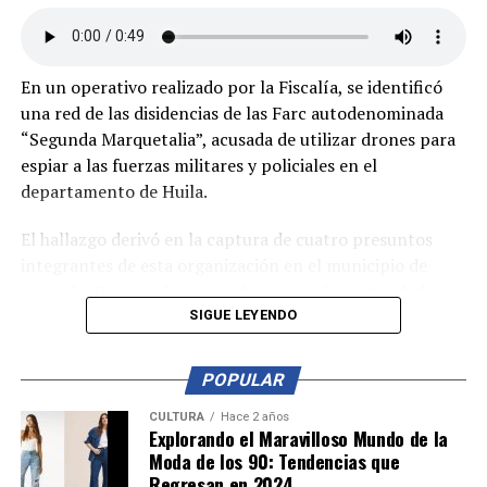
En un operativo realizado por la Fiscalía, se identificó
una red de las disidencias de las Farc autodenominada
“Segunda Marquetalia”, acusada de utilizar drones para
espiar a las fuerzas militares y policiales en el
departamento de Huila.
El hallazgo derivó en la captura de cuatro presuntos
integrantes de esta organización en el municipio de
Acevedo. Durante los procedimientos, las autoridades
incautaron dos fusiles, cerca de 700 cartuchos, un dron,
SIGUE LEYENDO
explosivos y otros elementos ilegales.
POPULAR
Los capturados fueron presentados ante un juez de
control de garantías, donde se les imputaron cargos por
CULTURA
Hace 2 años
Explorando el Maravilloso Mundo de la
la fabricación, tráfico y porte de armas, municiones de
Moda de los 90: Tendencias que
uso restringido y explosivos de uso privativo de las
Regresan en 2024