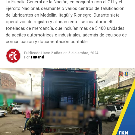
Judicializan a peligroso, violador y asesino de mujeres
La Fiscalía General de la Nación, en conjunto con el CTI y el
del país.
Ejército Nacional, desmanteló varios centros de falsificación
de lubricantes en Medellín, Itagüí y Rionegro. Durante siete
operativos de registro y allanamiento, se incautaron 40
toneladas de mercancía, que incluían más de 5,400 unidades
de aceites automotrices e industriales, además de equipos de
comunicación y documentación contable.
Publicado
Hace 2 años
en
6 diciembre, 2024
Por
TuKanal