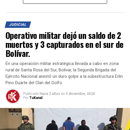
estado eran reciclados y mezclados con sustancias que
alteraban su calidad, para luego ser distribuidos como
productos de
marcas reconocidas
, utilizando
JUDICIAL
empaques y sellos diseñados para aparentar
Operativo militar dejó un saldo de 2
autenticidad.
muertos y 3 capturados en el sur de
Los productos falsificados estaban siendo
Bolívar.
comercializados en diferentes ciudades del país. Un juez
de control de garantías avaló las diligencias y los
En una operación militar estratégica llevada a cabo en zona
elementos incautados, mientras las investigaciones
rural de Santa Rosa del Sur, Bolívar, la Segunda Brigada del
avanzan para imputar cargos por los delitos de
Ejército Nacional asestó un duro golpe a la subestructura Erlin
usurpación de derechos de propiedad industrial
y
Pino Duarte del Clan del Golfo.
alteración de calidad, cantidad, peso o medida
.
Publicado
Hace 2 años
en
5 diciembre, 2024
Por
TuKanal
Este golpe representa un importante avance en la lucha
contra el comercio ilegal que pone en riesgo la
seguridad de los consumidores y afecta la economía del
país.