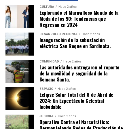
sanitarias y eléctricas. Estos conocimientos les
permitirán realizar obras sociales en municipios, como
CULTURA
Hace 2 años
Explorando el Maravilloso Mundo de la
la construcción de escuelas, centros de salud y espacios
Moda de los 90: Tendencias que
comunitarios.
Regresan en 2024
En su etapa productiva, los soldados aplicaron lo
DESARROLLO REGIONAL
Hace 2 años
Inauguración de la subestación
aprendido en proyectos significativos, como la
eléctrica San Roque en Sardinata.
construcción de una cafetería en las instalaciones del
Cantón Militar San Jorge, en Cúcuta. Esta obra no solo
beneficia a los soldados y visitantes, sino que también
COMUNIDAD
Hace 2 años
Las autoridades entregaron el reporte
refleja su compromiso con el impacto social.
de la movilidad y seguridad de la
Semana Santa.
Víctor Rocha, instructor del Centro de Formación para
el Desarrollo Rural y Minero, destacó:
ESPACIO
Hace 2 años
Eclipse Solar Total del 8 de Abril de
“Este programa técnico no solo forma a los soldados en
2024: Un Espectáculo Celestial
construcción, sino que también promueve justicia social
Inolvidable
al mejorar la infraestructura y calidad de vida en las
comunidades.”
JUDICIAL
Hace 2 años
Operativo Contra el Narcotráfico:
Desmantelando Redes de Producción de
El impacto de este programa se extiende más allá del