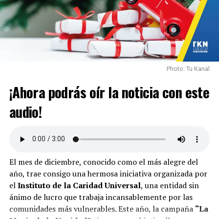
satisfacción y el bienestar mutuo. Como individuos,
cambiamos y evolucionamos. La rutina puede ser un
enemigo silencioso, pero también una oportunidad para
renovar la relación. La voluntad de sorprender, de
escuchar y de apoyar es lo que mantiene viva la chispa.
Recordemos que, al final del día, somos compañeros de
Photo: Tu Kanal
viaje en esta aventura llamada amor.
¡Ahora podrás oír la noticia con este
En
Tu Kanal
, exploramos temas como este y te
audio!
brindamos consejos para fortalecer tus relaciones.
¡Únete a nuestra comunidad y aprendamos juntos!
TEMAS RELACIONADOS:
ADAPTACIÓN
COMUNICACIÓN
HIJOS
RUTINA DIARIA
VIOLENCIA INTRAFAMILIAR
El mes de diciembre, conocido como el más alegre del
año, trae consigo una hermosa iniciativa organizada por
HASTA LA PRÓXIMA
Lanzamiento de la Primera Brigada de enfermedades
el
Instituto de la Caridad Universal
, una entidad sin
renales.
ánimo de lucro que trabaja incansablemente por las
comunidades más vulnerables. Este año, la campaña
“La
NO TE PIERDAS