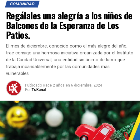
COMUNIDAD
los desafíos cotidianos.
Regálales una alegría a los niños de
Cuida Tu Pareja: Evita el “Ex”
Balcones de la Esperanza de Los
Patios.
El ciclo de la vida establece que nacemos, crecemos y
nos reproducimos. Sin embargo, en una relación de
El mes de diciembre, conocido como el más alegre del año,
pareja, no existe un “ex hijo” ni un “ex padre”. Por eso, es
trae consigo una hermosa iniciativa organizada por el Instituto
fundamental cuidar a nuestra pareja, ya que es lo único
de la Caridad Universal, una entidad sin ánimo de lucro que
que puede convertirse en “ex”. Los pequeños gestos y la
trabaja incansablemente por las comunidades más
atención constante son la clave para mantener viva la
vulnerables.
llama del amor. La voluntad de adaptarse, de aprender y
Publicado
Hace 2 años
en
6 diciembre, 2024
de crecer juntos es lo que fortalece los lazos y permite
Por
TuKanal
superar los obstáculos.
La Búsqueda de la Satisfacción
y el Bienestar
En el camino de la vida en pareja, buscamos la