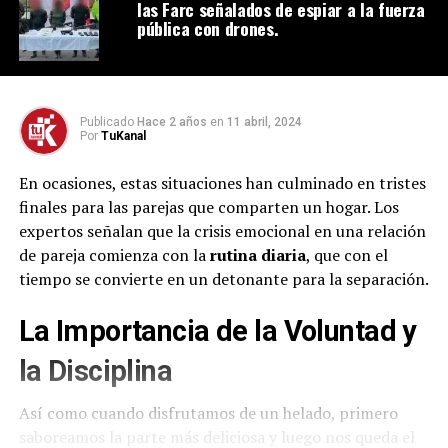
las Farc señalados de espiar a la fuerza
pública con drones.
Publicado
Hace 2 años
en
11 abril, 2024
Por
TuKanal
En ocasiones, estas situaciones han culminado en tristes
finales para las parejas que comparten un hogar. Los
expertos señalan que la crisis emocional en una relación
de pareja comienza con la
rutina diaria
, que con el
tiempo se convierte en un detonante para la separación.
La Importancia de la Voluntad y
la Disciplina
Así como cuando disfrutamos de un helado, primero
saboreamos la parte más deliciosa y luego nos queda el