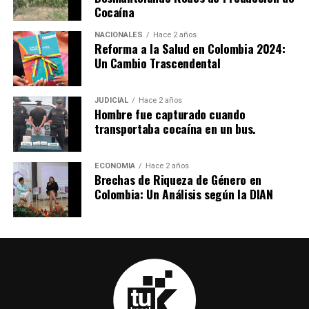
Cocaína
cantón militar, incluyendo la intervención en una iglesia
del barrio Antonia Santos y el mantenimiento de sedes
NACIONALES
Hace 2 años
Reforma a la Salud en Colombia 2024:
del SENA en la región. Esta iniciativa ejemplifica cómo la
Un Cambio Trascendental
educación técnica puede transformar vidas y generar
desarrollo sostenible para Colombia.
JUDICIAL
Hace 2 años
Hombre fue capturado cuando
transportaba cocaína en un bus.
ECONOMIA
Hace 2 años
Brechas de Riqueza de Género en
Colombia: Un Análisis según la DIAN