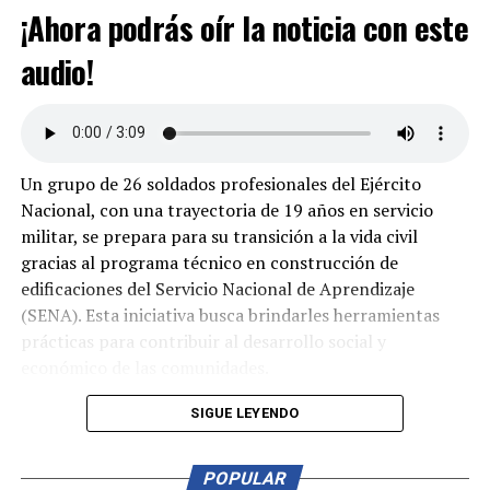
¡Ahora podrás oír la noticia con este
audio!
Un grupo de 26 soldados profesionales del Ejército
Nacional, con una trayectoria de 19 años en servicio
militar, se prepara para su transición a la vida civil
gracias al programa técnico en construcción de
edificaciones del Servicio Nacional de Aprendizaje
(SENA). Esta iniciativa busca brindarles herramientas
prácticas para contribuir al desarrollo social y
económico de las comunidades.
Durante su formación, los aprendices adquirieron
SIGUE LEYENDO
habilidades en mampostería, construcción de
estructuras en concreto, instalaciones hidráulicas,
POPULAR