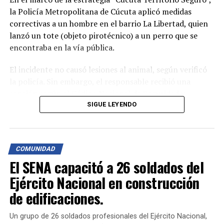
la Policía Metropolitana de Cúcuta aplicó medidas
correctivas a un hombre en el barrio La Libertad, quien
lanzó un tote (objeto pirotécnico) a un perro que se
encontraba en la vía pública.
El incidente no causó lesiones al animal, según verificó
la policía. Sin embargo, el responsable recibió una
sanción según el Código Nacional de Seguridad y
Convivencia Ciudadana (Ley 1801, Artículo 30, numeral
SIGUE LEYENDO
1) por el uso indebido de pólvora. Además, el propietario
del canino fue multado por permitir que el animal
deambulara sin control en espacios públicos, de acuerdo
COMUNIDAD
con el Artículo 116, numeral 3 de la misma normativa.
El SENA capacitó a 26 soldados del
Para prevenir el uso indebido de pirotecnia, se ha creado
Ejército Nacional en construcción
el Escuadrón Antipólvora, compuesto por agentes
de edificaciones.
especializados de infancia, adolescencia y carabineros.
Este escuadrón refuerza las labores preventivas y
Un grupo de 26 soldados profesionales del Ejército Nacional,
operativas para evitar la venta y comercialización de