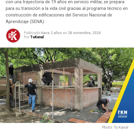
con una trayectoria de 19 años en servicio militar, se prepara
pólvora ilegal en la región.
para su transición a la vida civil gracias al programa técnico en
construcción de edificaciones del Servicio Nacional de
La Policía Metropolitana de Cúcuta reitera su
Aprendizaje (SENA).
compromiso con la seguridad ciudadana y el bienestar
Publicado
Hace 2 años
en
28 noviembre, 2024
animal.
Por
TuKanal
Photo: Tu Kanal