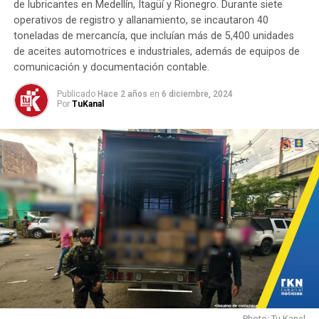
de lubricantes en Medellín, Itagüí y Rionegro. Durante siete
TEMAS RELACIONADOS:
CAPTURA
COMUNIDAD.
CRIMEN
operativos de registro y allanamiento, se incautaron 40
CÚCUTA
DELINCUENTES
MOTOCICLETAS
SEGURIDAD
toneladas de mercancía, que incluían más de 5,400 unidades
SICARIO
SIJIN
de aceites automotrices e industriales, además de equipos de
comunicación y documentación contable.
HASTA LA PRÓXIMA
Descubren fabrica clandestina de armas de fuego y 3
Publicado
Hace 2 años
en
6 diciembre, 2024
mil gramos de marihuana
Por
TuKanal
NO TE PIERDAS
Por hechos de corrupción capturan a extesorero de
empresa de energía de San Andrés
Photo: Tu Kanal