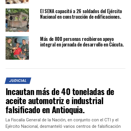
donde perdió la vida el señor Pedro Manuel Villamizar
El SENA capacitó a 26 soldados del Ejército
Ramírez y otra persona resultó lesionada.
Nacional en construcción de edificaciones.
Cayó un Peligroso Sicario
Más de 800 personas recibieron apoyo
En la ciudad de La Juan Atalaya, cayó un peligroso
integral en jornada de desarrollo en Cúcuta.
sicario conocido como
alias “Estí”
. Este individuo
pertenecía a una temida banda criminal que operaba en
Cúcuta. Su captura representa un importante logro en
la lucha contra la violencia y la delincuencia en la
región.
JUDICIAL
Estos operativos demuestran el compromiso de las
Incautan más de 40 toneladas de
autoridades en la búsqueda de la seguridad y la justicia
aceite automotriz e industrial
para la comunidad. La labor incansable de los
falsificado en Antioquia.
uniformados y la aplicación efectiva de los modelos de
vigilancia son esenciales para mantener la tranquilidad
La Fiscalía General de la Nación, en conjunto con el CTI y el
en nuestras calles.
Ejército Nacional, desmanteló varios centros de falsificación