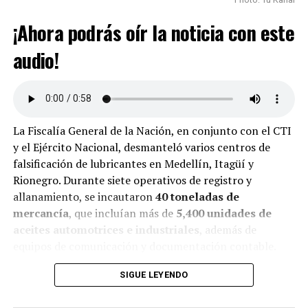
¡Ahora podrás oír la noticia con este
audio!
La Fiscalía General de la Nación, en conjunto con el CTI
y el Ejército Nacional, desmanteló varios centros de
falsificación de lubricantes en Medellín, Itagüí y
Rionegro. Durante siete operativos de registro y
allanamiento, se incautaron
40 toneladas de
mercancía
, que incluían más de
5,400 unidades de
aceites automotrices e industriales
, además de
equipos de comunicación y documentación contable.
Las investigaciones revelaron que aceites en pésimo
SIGUE LEYENDO
estado eran reciclados y mezclados con sustancias que