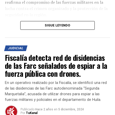
reafirma el compromiso de las fuerzas militares en la
lucha contra el crimen organizado y la protección de la
seguridad en la región.
El combate dejó como saldo la muerte de dos
SIGUE LEYENDO
integrantes de este grupo armado, la captura de tres
más, y la incautación de un importante arsenal que
incluye cuatro fusiles, una pistola, dos revólveres y
JUDICIAL
diversos elementos de intendencia utilizados en
Fiscalía detecta red de disidencias
actividades delictivas.
de las Farc señalados de espiar a la
Este logro representa un paso firme en el esfuerzo por
fuerza pública con drones.
debilitar las estructuras criminales que afectan la
tranquilidad de las comunidades en Bolívar y en todo el
En un operativo realizado por la Fiscalía, se identificó una red
país. El Ejército Nacional continúa trabajando para
de las disidencias de las Farc autodenominada “Segunda
garantizar la seguridad de los ciudadanos y combatir el
Marquetalia”, acusada de utilizar drones para espiar a las
accionar de grupos al margen de la ley.
fuerzas militares y policiales en el departamento de Huila.
Publicado
Hace 2 años
en
5 diciembre, 2024
Por
TuKanal