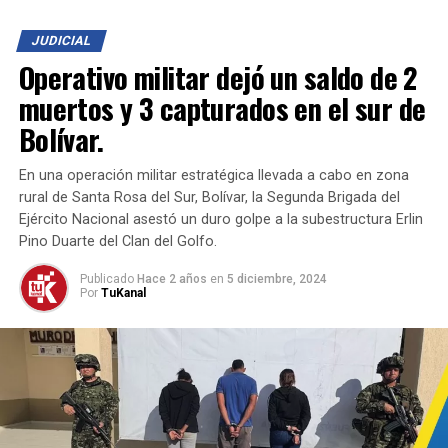
alteraban su calidad, para luego ser distribuidos como
productos de
marcas reconocidas
, utilizando
JUDICIAL
empaques y sellos diseñados para aparentar
Operativo militar dejó un saldo de 2
autenticidad.
muertos y 3 capturados en el sur de
Los productos falsificados estaban siendo
Bolívar.
comercializados en diferentes ciudades del país. Un juez
de control de garantías avaló las diligencias y los
En una operación militar estratégica llevada a cabo en zona
elementos incautados, mientras las investigaciones
rural de Santa Rosa del Sur, Bolívar, la Segunda Brigada del
avanzan para imputar cargos por los delitos de
Ejército Nacional asestó un duro golpe a la subestructura Erlin
usurpación de derechos de propiedad industrial
y
Pino Duarte del Clan del Golfo.
alteración de calidad, cantidad, peso o medida
.
Publicado
Hace 2 años
en
5 diciembre, 2024
Por
TuKanal
Este golpe representa un importante avance en la lucha
contra el comercio ilegal que pone en riesgo la
seguridad de los consumidores y afecta la economía del
país.