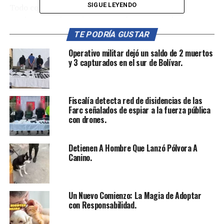
SIGUE LEYENDO
Todo comenzó cuando un ciudadano alertó a los
cuadrantes sobre sujetos sospechosos sacando
motocicletas de un parqueadero. Las unidades del
TE PODRÍA GUSTAR
modelo de vigilancia comunitaria actuaron rápidamente
Operativo militar dejó un saldo de 2 muertos
y lograron la recuperación de estas
42 motocicletas
.
y 3 capturados en el sur de Bolívar.
Además, se incautó un camión utilizado para
transportar los vehículos robados.
Fiscalía detecta red de disidencias de las
“
Captura de Delincuentes
“
Farc señalados de espiar a la fuerza pública
con drones.
En otro frente, uniformados adscritos a la
Seccional de
Detienen A Hombre Que Lanzó Pólvora A
Investigación Criminal (SIJIN)
llevaron a cabo una
Canino.
orden de allanamiento en el barrio El Contento de la
comuna uno. Allí, se capturó a
Manuel Fernando
Ortega Carrero
, alias “Manuelito”, quien estaba
Un Nuevo Comienzo: La Magia de Adoptar
solicitado judicialmente por los delitos de homicidio y
con Responsabilidad.
porte ilegal de armas de fuego. Se le vincula a hechos
ocurridos en junio de 2023 en el barrio Circunvalación,