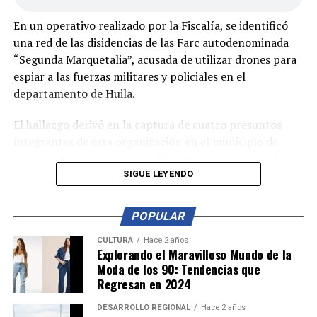
En un operativo realizado por la Fiscalía, se identificó
una red de las disidencias de las Farc autodenominada
“Segunda Marquetalia”, acusada de utilizar drones para
espiar a las fuerzas militares y policiales en el
departamento de Huila.
El hallazgo derivó en la captura de cuatro presuntos
integrantes de esta organización en el municipio de
Acevedo. Durante los procedimientos, las autoridades
incautaron dos fusiles, cerca de 700 cartuchos, un dron,
SIGUE LEYENDO
explosivos y otros elementos ilegales.
POPULAR
Los capturados fueron presentados ante un juez de
control de garantías, donde se les imputaron cargos por
CULTURA
Hace 2 años
Explorando el Maravilloso Mundo de la
la fabricación, tráfico y porte de armas, municiones de
Moda de los 90: Tendencias que
uso restringido y explosivos de uso privativo de las
Regresan en 2024
fuerzas armadas. A pesar de la gravedad de los
señalamientos, los procesados no aceptaron los cargos.
DESARROLLO REGIONAL
Hace 2 años