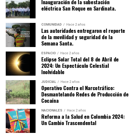
Inauguración de la subestación
eléctrica San Roque en Sardinata.
Como medida preventiva, los implicados deberán
cumplir con detención en un centro carcelario mientras
avanza el proceso judicial. Este caso resalta los desafíos
COMUNIDAD
Hace 2 años
Las autoridades entregaron el reporte
de seguridad que enfrenta el país frente a las
de la movilidad y seguridad de la
actividades ilícitas de los grupos armados organizados.
Semana Santa.
ESPACIO
Hace 2 años
Eclipse Solar Total del 8 de Abril de
2024: Un Espectáculo Celestial
Inolvidable
JUDICIAL
Hace 2 años
Operativo Contra el Narcotráfico:
Desmantelando Redes de Producción de
Cocaína
NACIONALES
Hace 2 años
Reforma a la Salud en Colombia 2024:
Un Cambio Trascendental