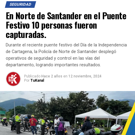
13 motocicletas marca Honda de 300 cm³, que
SEGURIDAD
estarán al servicio de la Policía Nacional.
En Norte de Santander en el Puente
Próximamente, más bicicletas se sumarán a los
Festivo 10 personas fueron
bici-cuadrantes para fortalecer la vigilancia móvil
capturadas.
en la ciudad.
Durante el reciente puente festivo del Día de la Independencia
El alcalde Acevedo reafirmó su compromiso con la
de Cartagena, la Policía de Norte de Santander desplegó
seguridad de los cucuteños, destacando la importancia
operativos de seguridad y control en las vías del
de trabajar de manera articulada con las instituciones.
departamento, logrando importantes resultados.
Por su parte, el coronel William Quintero, comandante
de la Policía Metropolitana, aseguró que los nuevos
Publicado
Hace 2 años
en
12 noviembre, 2024
Por
TuKanal
vehículos se desplegarán en las áreas con mayores
problemáticas de seguridad para mejorar la operatividad
e inteligencia en el territorio.