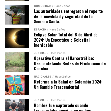
tipo de controles en la ciudad para asegurar la
convivencia y tranquilidad de los ciudadanos en futuras
COMUNIDAD
Hace 2 años
Las autoridades entregaron el reporte
festividades.
de la movilidad y seguridad de la
Semana Santa.
ESPACIO
Hace 2 años
Eclipse Solar Total del 8 de Abril de
2024: Un Espectáculo Celestial
Inolvidable
JUDICIAL
Hace 2 años
Operativo Contra el Narcotráfico:
Desmantelando Redes de Producción de
Cocaína
NACIONALES
Hace 2 años
Reforma a la Salud en Colombia 2024:
Un Cambio Trascendental
JUDICIAL
Hace 2 años
Hombre fue capturado cuando
transportaba cocaína en un bus.