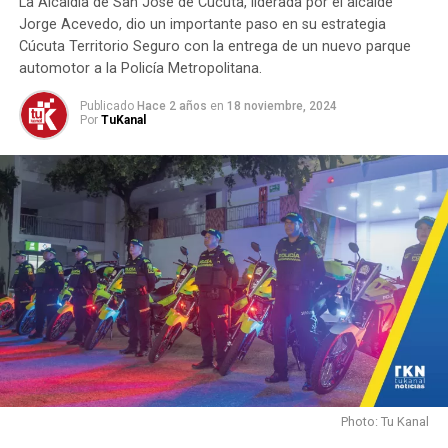
La Alcaldía de San José de Cúcuta, liderada por el alcalde
cabecillas asesinos.
Jorge Acevedo, dio un importante paso en su estrategia
NO TE PIERDAS
Cúcuta Territorio Seguro con la entrega de un nuevo parque
Operación Exitosa: Capturan a Cinco Miembros de la
automotor a la Policía Metropolitana.
Banda ‘Los de Jota’
Publicado
Hace 2 años
en
18 noviembre, 2024
Por
TuKanal
Photo: Tu Kanal