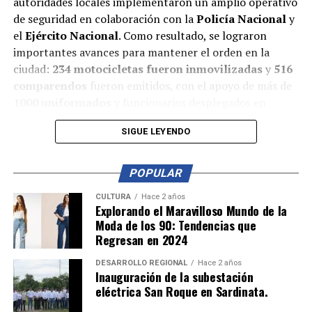
autoridades locales implementaron un amplio operativo
de seguridad en colaboración con la
Policía Nacional
y
el
Ejército Nacional
. Como resultado, se lograron
importantes avances para mantener el orden en la
ciudad:
234 motocicletas fueron inmovilizadas
y
516
comparendos
fueron emitidos, con el apoyo de más de
1000 uniformados
y funcionarios desplegados en
distintos puntos estratégicos.
SIGUE LEYENDO
Estas medidas, enmarcadas en la iniciativa
Cúcuta
Segura
, permitieron reducir las caravanas de motos que
POPULAR
alteran la convivencia, y gracias a los operativos,
no se
registraron homicidios el 31 de octubre
CULTURA
Hace 2 años
. Los
Explorando el Maravilloso Mundo de la
controles abarcaron
centros comerciales, parques y el
Moda de los 90: Tendencias que
Malecón
, logrando que las familias pudieran disfrutar
Regresan en 2024
de la celebración en un ambiente seguro y tranquilo.
DESARROLLO REGIONAL
Hace 2 años
Inauguración de la subestación
Las autoridades destacaron el éxito de este despliegue
eléctrica San Roque en Sardinata.
de seguridad y anunciaron que continuarán con este