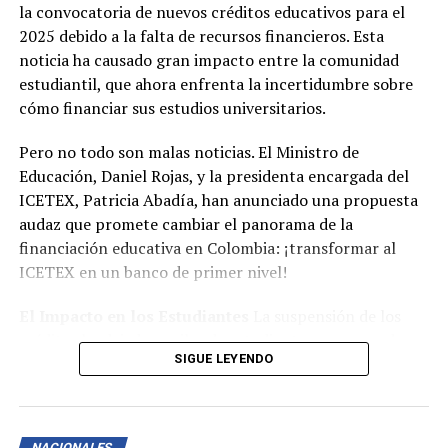
ahora puede disfrutar de este vehículo eléctrico de
la convocatoria de nuevos créditos educativos para el
vanguardia.
2025 debido a la falta de recursos financieros. Esta
noticia ha causado gran impacto entre la comunidad
¡Bendiciones para todos, y que los sueños sigan
estudiantil, que ahora enfrenta la incertidumbre sobre
cumpliéndose!.
cómo financiar sus estudios universitarios.
TEMAS RELACIONADOS:
CARRO ELECTRICO
Pero no todo son malas noticias. El Ministro de
CYBERTRUCK EN COLOMBIA
HELON MUSK
TESLA
Educación, Daniel Rojas, y la presidenta encargada del
ICETEX, Patricia Abadía, han anunciado una propuesta
HASTA LA PRÓXIMA
Reforma a la Salud en Colombia 2024: Un Cambio
audaz que promete cambiar el panorama de la
Trascendental
financiación educativa en Colombia: ¡transformar al
ICETEX en un banco de primer nivel!
NO TE PIERDAS
¿Habrá racionamiento en el país por culpa del fenómeno
del niño?
El Impacto en los Estudiantes
La suspensión de los
créditos ha dejado a miles de estudiantes preocupados
SIGUE LEYENDO
por su futuro académico. Sin embargo, las autoridades
aseguran que esta medida es temporal y que se están
explorando alternativas para mitigar el impacto
negativo.
NACIONALES