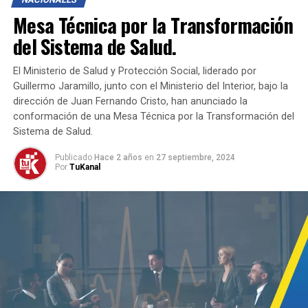
Mesa Técnica por la Transformación
Una Propuesta Innovadora
La propuesta de convertir
al ICETEX en un banco de primer nivel busca no solo
del Sistema de Salud.
superar la crisis actual, sino también fortalecer y
diversificar las fuentes de financiación. Esta
El Ministerio de Salud y Protección Social, liderado por
transformación permitiría captar recursos de manera
Guillermo Jaramillo, junto con el Ministerio del Interior, bajo la
dirección de Juan Fernando Cristo, han anunciado la
más efectiva, ofrecer mayores garantías y asegurar la
conformación de una Mesa Técnica por la Transformación del
continuidad de los estudios para más jóvenes
Sistema de Salud.
colombianos.
Publicado
Hace 2 años
en
27 septiembre, 2024
Compromiso con la Educación
El gobierno reafirma su
Por
TuKanal
compromiso con la educación y la búsqueda de
soluciones sostenibles. La transformación del ICETEX se
vislumbra como una oportunidad única para asegurar
que ningún estudiante se quede atrás por falta de
recursos.