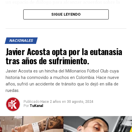
un espacio de diálogo para alcanzar acuerdos sobre la
reforma al sistema de salud propuesta por el Gobierno
SIGUE LEYENDO
Nacional.
Participación y Representación en la Mesa Técnica
NACIONALES
La mesa contará con la participación de ponentes
Javier Acosta opta por la eutanasia
designados de diferentes partidos políticos, asegurando
una representación equilibrada de quienes están a favor
tras años de sufrimiento.
y en contra de la reforma. Entre los ponentes
coordinadores se encuentran María Eugenia Lopera
Javier Acosta es un hincha del Millonarios Fútbol Club cuya
(Partido Liberal), Alexander Quevedo (Partido
historia ha conmovido a muchos en Colombia. Hace nueve
Conservador), Alfredo Mondragón (Pacto Histórico) y
años, sufrió un accidente de tránsito que lo dejó en silla de
ruedas.
Camilo Ávila (Partido de la U). Estos coordinadores,
junto con los demás ponentes, trabajarán con las
Publicado
Hace 2 años
en
30 agosto, 2024
entidades que representan a usuarios, asociaciones,
Por
TuKanal
gremios, y demás actores involucrados en el sistema de
salud.