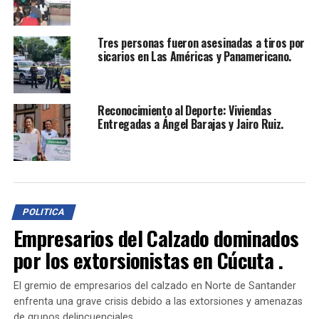
comprometido en trabajar en conjunto para
implementar un proceso de paz en la ciudad y abordar
Tres personas fueron asesinadas a tiros por
los desafíos de seguridad que enfrenta.
sicarios en Las Américas y Panamericano.
TEMAS RELACIONADOS:
ALCALDE JORGE ACEVEDO
ALCALDE JORGE ENRIQUE ACEVEDO PEÑALOSA
ALTO CONSEJERO PARA LA PAZ Y LA RECONCILIACIÓN
Reconocimiento al Deporte: Viviendas
ANÁLISIS
COMPROMISO
CONCEJALÍA
CONCLUSIONES
Entregadas a Ángel Barajas y Jairo Ruiz.
CONSEJO DE SAN JOSÉ DE CÚCUTA
COORDINACIÓN
DESAFÍOS DE SEGURIDAD
DESARROLLO REGIONAL
IMPLEMENTACIÓN DE PROCESO DE PAZ
LUIS FERNANDO NIÑO LÓPEZ
PAZ Y SEGURIDAD
PERIODO EXTRAORDINARIO
PROCESO DE PAZ EN COLOMBIA
REGIÓN FRONTERIZA
REUNIÓN
TRABAJO CONJUNTO
VIOLENCIA
POLITICA
Empresarios del Calzado dominados
HASTA LA PRÓXIMA
Extorsión en Cúcuta: delincuentes aprovechan el temor
por los extorsionistas en Cúcuta .
de los comerciantes.
NO TE PIERDAS
El gremio de empresarios del calzado en Norte de Santander
Condenada por Drogas: Cumplirá pena en casa no en
enfrenta una grave crisis debido a las extorsiones y amenazas
Cárcel.
de grupos delincuenciales.