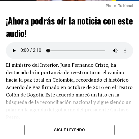
Photo: Tu Kanal
¡Ahora podrás oír la noticia con este
audio!
El ministro del Interior, Juan Fernando Cristo, ha
destacado la importancia de reestructurar el camino
hacia la paz total en Colombia, recordando el histórico
Acuerdo de Paz firmado en octubre de 2016 en el Teatro
Colón de Bogotá. Este acuerdo marcó un hito en la
búsqueda de la reconciliación nacional y sigue siendo un
pilar en la agenda del gobierno del presidente Gustavo
Petro.
Sin embargo, Cristo enfatizó la necesidad de enfrentar
SIGUE LEYENDO
militarmente a los grupos armados organizados que