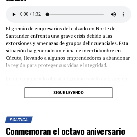
El gremio de empresarios del calzado en Norte de
Santander enfrenta una grave crisis debido a las
extorsiones y amenazas de grupos delincuenciales. Esta
situación ha generado un clima de incertidumbre en
Cúcuta, llevando a algunos emprendedores a abandonar
la región para proteger sus vidas e integridad.
En un comunicado oficial, el gremio reveló que, solo en
los últimos dos meses, cinco empresas han cerrado, lo
que ha dejado sin sustento a 250 empleos directos y más
SIGUE LEYENDO
de 500 indirectos. Además de la pérdida de trabajos, los
empresarios enfrentan millonarias pérdidas económicas
y el incumplimiento de pedidos, afectando
POLITICA
significativamente la distribución nacional de
Conmemoran el octavo aniversario
productos.