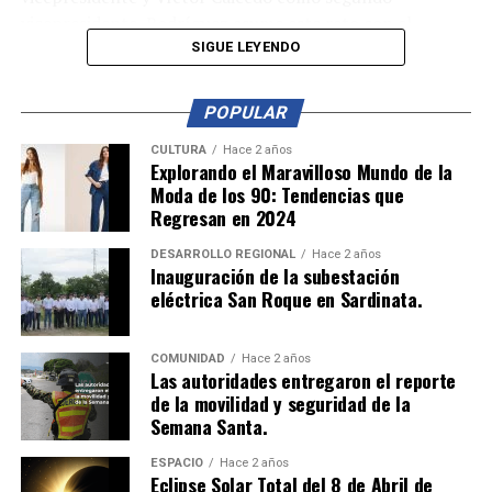
vicepresidente, Rodríguez asume este reto con el
compromiso de garantizar que las voces y necesidades
SIGUE LEYENDO
de todas las comunidades sean representadas.
POPULAR
El alcalde Jorge Acevedo resaltó la experiencia y
profundo conocimiento de la ciudad que tiene la nueva
CULTURA
Hace 2 años
Explorando el Maravilloso Mundo de la
presidenta, destacando su capacidad de trabajo y
Moda de los 90: Tendencias que
compromiso con la ciudadanía. Bajo este liderazgo, se
Regresan en 2024
espera que el Concejo de Cúcuta continúe siendo un
pilar fundamental en el control y desarrollo de
DESARROLLO REGIONAL
Hace 2 años
Inauguración de la subestación
importantes proyectos para la región.
eléctrica San Roque en Sardinata.
COMUNIDAD
Hace 2 años
Las autoridades entregaron el reporte
de la movilidad y seguridad de la
Semana Santa.
ESPACIO
Hace 2 años
Eclipse Solar Total del 8 de Abril de