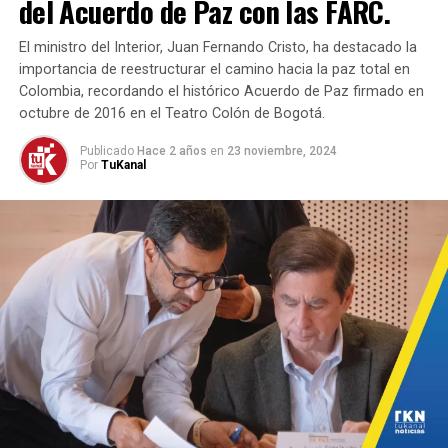
del Acuerdo de Paz con las FARC.
Los delincuentes se han apoderado de sectores clave de
la industria del calzado, agudizando la crisis económica
El ministro del Interior, Juan Fernando Cristo, ha destacado la
que ha marcado este 2024. Desde el gremio, se hace un
importancia de reestructurar el camino hacia la paz total en
llamado urgente a las autoridades para que refuercen
Colombia, recordando el histórico Acuerdo de Paz firmado en
octubre de 2016 en el Teatro Colón de Bogotá.
las medidas de seguridad y brinden protección a los
empresarios afectados.
Publicado
Hace 2 años
en
23 noviembre, 2024
Por
TuKanal
Es indispensable que se tomen acciones concretas para
restablecer la tranquilidad en la región fronteriza,
preservar los empleos restantes y garantizar el
desarrollo de una industria que ha sido tradicionalmente
fundamental para la economía local.