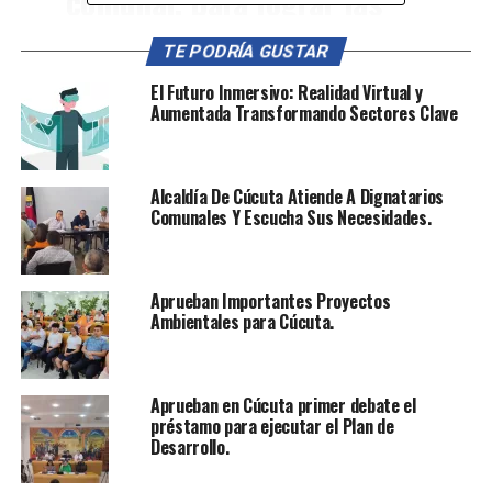
comunal, para lograr las
escrituras de terreno de las
TE PODRÍA GUSTAR
más de 500 familias del
El Futuro Inmersivo: Realidad Virtual y
barrio Nueva Esperanza.”
Aumentada Transformando Sectores Clave
Legalización Después de 25 Años
Alcaldía De Cúcuta Atiende A Dignatarios
Comunales Y Escucha Sus Necesidades.
La comunidad del barrio Nueva Esperanza está
totalmente legalizada, pero durante 25 largos años, han
estado esperando sus escrituras. Hoy, el secretario de
Aprueban Importantes Proyectos
vivienda anunció que se iniciará la titulación de Nueva
Ambientales para Cúcuta.
Esperanza. Este avance es significativo, ya que
beneficiará a 500 familias. El barrio tendrá nuevas
oportunidades para seguir progresando en inversión y
Aprueban en Cúcuta primer debate el
educación.
préstamo para ejecutar el Plan de
Desarrollo.
De Escrituras de Mejora a Propietarios