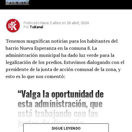
Publicado
Hace 2 años
en
26 abril, 2024
Por
TuKanal
Tenemos magníficas noticias para los habitantes del
barrio Nueva Esperanza en la comuna 8. La
administración municipal ha dado luz verde para la
legalización de los predios. Estuvimos dialogando con el
presidente de la junta de acción comunal de la zona, y
esto es lo que nos comentó:
“Valga la oportunidad de
esta administración, que
está trabajando con las
juntas de dirección
SIGUE LEYENDO