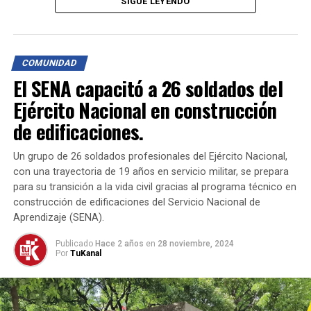
Convivencia Ciudadana (Ley 1801, Artículo 30, numeral
SIGUE LEYENDO
1) por el uso indebido de pólvora. Además, el propietario
del canino fue multado por permitir que el animal
deambulara sin control en espacios públicos, de acuerdo
COMUNIDAD
con el Artículo 116, numeral 3 de la misma normativa.
El SENA capacitó a 26 soldados del
Para prevenir el uso indebido de pirotecnia, se ha creado
Ejército Nacional en construcción
el Escuadrón Antipólvora, compuesto por agentes
de edificaciones.
especializados de infancia, adolescencia y carabineros.
Este escuadrón refuerza las labores preventivas y
Un grupo de 26 soldados profesionales del Ejército Nacional,
operativas para evitar la venta y comercialización de
con una trayectoria de 19 años en servicio militar, se prepara
pólvora ilegal en la región.
para su transición a la vida civil gracias al programa técnico en
construcción de edificaciones del Servicio Nacional de
La Policía Metropolitana de Cúcuta reitera su
Aprendizaje (SENA).
compromiso con la seguridad ciudadana y el bienestar
Publicado
Hace 2 años
en
28 noviembre, 2024
animal.
Por
TuKanal