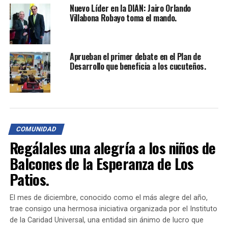
Aunque tenemos excelentes casas, actualmente solo
Nuevo Líder en la DIAN: Jairo Orlando
Villabona Robayo toma el mando.
tenemos escrituras de mejora. Queremos ser poseedores
y tenedores de las tierras donde construimos nuestras
viviendas. Los habitantes del barrio Nueva Esperanza
siguen con la expectativa de más inversión por parte de
Aprueban el primer debate en el Plan de
Desarrollo que beneficia a los cucuteños.
la Administración municipal.
TEMAS RELACIONADOS:
500 FAMILIAS
BARRIO NUEVA ESPERANZA
COMUNA 8
EDUCACIÓN
ESCRITURAS
INVERSIÓN
LEGALIZACIÓN
PREDIOS
SECRETARIO DE VIVIENDA
TITULACIÓN
COMUNIDAD
HASTA LA PRÓXIMA
Regálales una alegría a los niños de
Se implementa la estrategia Cúcuta Hambre Cero.
Balcones de la Esperanza de Los
NO TE PIERDAS
Crisis de Infraestructura y Educación: Un Obstáculo
Patios.
para el Progreso
El mes de diciembre, conocido como el más alegre del año,
trae consigo una hermosa iniciativa organizada por el Instituto
de la Caridad Universal, una entidad sin ánimo de lucro que