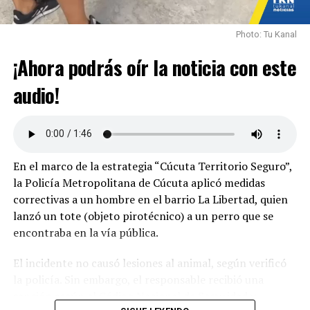
Mantente informado con TuKanal, Somos Parte de
Photo: Tu Kanal
Ti.
¡Ahora podrás oír la noticia con este
audio!
En el marco de la estrategia “Cúcuta Territorio Seguro”,
la Policía Metropolitana de Cúcuta aplicó medidas
correctivas a un hombre en el barrio La Libertad, quien
lanzó un tote (objeto pirotécnico) a un perro que se
encontraba en la vía pública.
El incidente no causó lesiones al animal, según verificó
la policía. Sin embargo, el responsable recibió una
sanción según el Código Nacional de Seguridad y