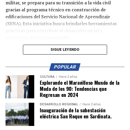
militar, se prepara para su transición a la vida civil
gracias al programa técnico en construcción de
edificaciones del Servicio Nacional de Aprendizaje
(SENA). Esta iniciativa busca brindarles herramientas
prácticas para contribuir al desarrollo social y
económico de las comunidades.
Durante su formación, los aprendices adquirieron
SIGUE LEYENDO
habilidades en mampostería, construcción de
estructuras en concreto, instalaciones hidráulicas,
POPULAR
sanitarias y eléctricas. Estos conocimientos les
permitirán realizar obras sociales en municipios, como
CULTURA
Hace 2 años
Explorando el Maravilloso Mundo de la
la construcción de escuelas, centros de salud y espacios
Moda de los 90: Tendencias que
comunitarios.
Regresan en 2024
En su etapa productiva, los soldados aplicaron lo
DESARROLLO REGIONAL
Hace 2 años
Inauguración de la subestación
aprendido en proyectos significativos, como la
eléctrica San Roque en Sardinata.
construcción de una cafetería en las instalaciones del
Cantón Militar San Jorge, en Cúcuta. Esta obra no solo