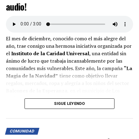
audio!
El mes de diciembre, conocido como el más alegre del
año, trae consigo una hermosa iniciativa organizada por
el
Instituto de la Caridad Universal
, una entidad sin
ánimo de lucro que trabaja incansablemente por las
comunidades más vulnerables. Este año, la campaña
“La
Magia de la Navidad”
tiene como objetivo llevar
regalos, mercados, ropa y alegría a los niños del sector
Balcones de la Esperanza
, en el municipio de Los
Patios, Norte de Santander.
SIGUE LEYENDO
¿Cómo puedes ayudar?
Se invita a toda la comunidad del área metropolitana de
Cúcuta y del país a unirse a esta causa, donando regalos,
COMUNIDAD
alimentos, ropa o aportes económicos. Además, quienes