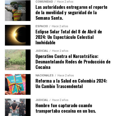
beneficia a los soldados y visitantes, sino que también
COMUNIDAD
Hace 2 años
Las autoridades entregaron el reporte
refleja su compromiso con el impacto social.
de la movilidad y seguridad de la
Semana Santa.
Víctor Rocha, instructor del Centro de Formación para
el Desarrollo Rural y Minero, destacó:
ESPACIO
Hace 2 años
Eclipse Solar Total del 8 de Abril de
“Este programa técnico no solo forma a los soldados en
2024: Un Espectáculo Celestial
construcción, sino que también promueve justicia social
Inolvidable
al mejorar la infraestructura y calidad de vida en las
comunidades.”
JUDICIAL
Hace 2 años
Operativo Contra el Narcotráfico:
Desmantelando Redes de Producción de
El impacto de este programa se extiende más allá del
Cocaína
cantón militar, incluyendo la intervención en una iglesia
del barrio Antonia Santos y el mantenimiento de sedes
NACIONALES
Hace 2 años
Reforma a la Salud en Colombia 2024:
del SENA en la región. Esta iniciativa ejemplifica cómo la
Un Cambio Trascendental
educación técnica puede transformar vidas y generar
desarrollo sostenible para Colombia.
JUDICIAL
Hace 2 años
Hombre fue capturado cuando
transportaba cocaína en un bus.